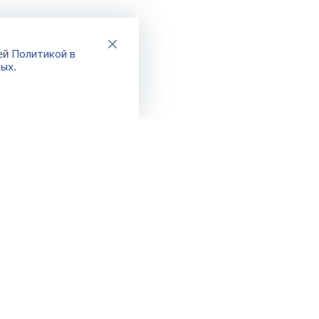
Политикой в
шей
ных
.
Каталог
Акции
Новинки
Распродажа
Хиты
Спецпредло
Бренды
Фикс