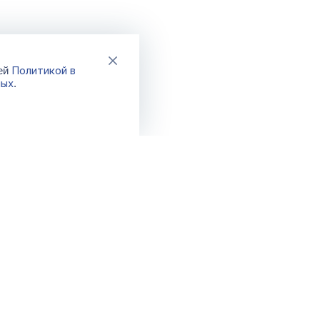
Политикой в
шей
ных
.
Каталог
Акции
Новинки
Распродажа
Хиты
Спецпредло