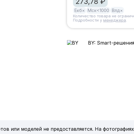
273,78 ₽
Екб
×
Мск
<1000
Влд
×
Количество товара не огранич
Подробности у
менеджера
.
BY: Smart-решения
тов или моделей не предоставляется. На фотографиях