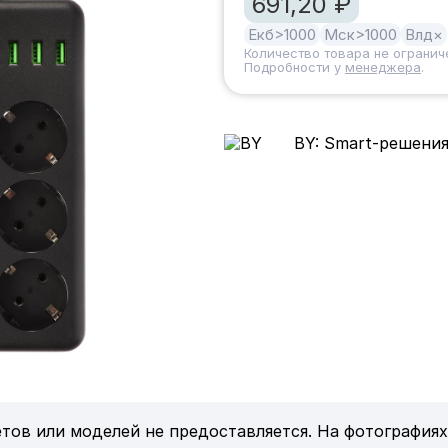
691,20 ₽
Екб
>1000
Мск
>1000
Влд
×
Количество товара не огранич
Подробности у
менеджера
.
BY: Smart-решения
тов или моделей не предоставляется. На фотографиях