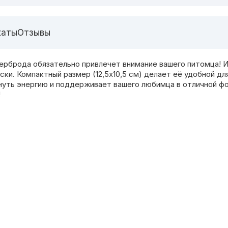
каты
Отзывы
ерброда обязательно привлечет внимание вашего питомца! Из
ски. Компактный размер (12,5х10,5 см) делает её удобной д
уть энергию и поддерживает вашего любимца в отличной фо
!