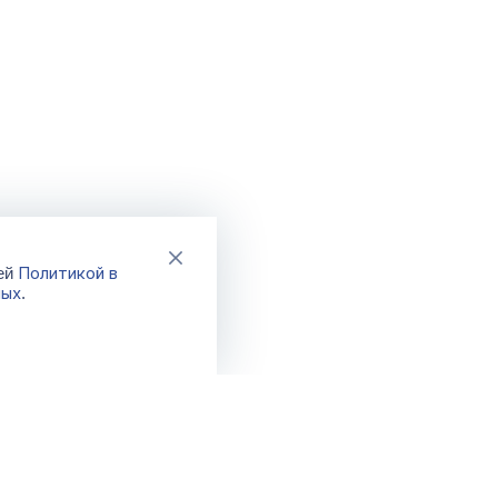
Политикой в
шей
ных
.