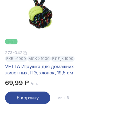
СП
273-042
ЕКБ >1000
МСК >1000
ВЛД <1000
VETTA Игрушка для домашних
животных, ПЭ, хлопок, 19,5 см
69,99 ₽
/шт.
В корзину
мин. 6