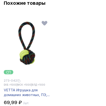
Похожие товары
СП
273-042
ЕКБ >1000
|
МСК >1000
|
ВЛД <1000
VETTA Игрушка для
домашних животных, ПЭ,
хлопок, 19,5 см
69,99 ₽
/шт.