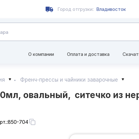
Город отгрузки:
Владивосток
О компании
Оплата и доставка
Скачат
ия
Френч-прессы и чайники заварочные
0мл, овальный, ситечко из не
рт.:
850-704