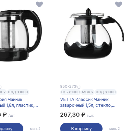
850-273
К ×
ВЛД <1000
ЕКБ >1000
МСК ×
ВЛД <1000
рия Чайник
VETTA Классик Чайник
ый 1,8л, пластик,
заварочный 1,5л, стекло,
аль
нерж.сталь
6 ₽
267,30 ₽
/шт.
/шт.
орзину
В корзину
мин. 2
мин. 2