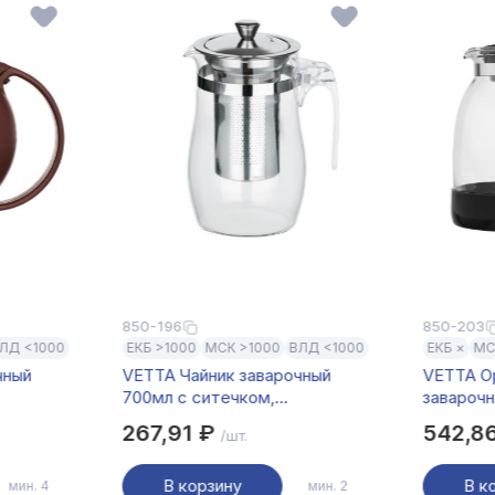
850-196
850-203
ЛД <1000
ЕКБ >1000
МСК >1000
ВЛД <1000
ЕКБ ×
МС
чный
VETTA Чайник заварочный
VETTA О
700мл с ситечком,
заварочн
стекло,
нерж.сталь, стекло,
нерж. ст
267,91 ₽
542,8
/шт.
полистирол
В корзину
В к
мин. 4
мин. 2