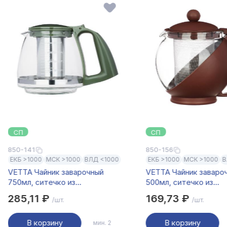
СП
СП
850-141
850-156
ЕКБ >1000
МСК >1000
ВЛД <1000
ЕКБ >1000
МСК >1000
В
VETTA Чайник заварочный
VETTA Чайник заваро
750мл, ситечко из
500мл, ситечко из
нержавеющей стали, стекло,
нержавеющей стали, 
285,11 ₽
169,73 ₽
/шт.
/шт.
полипропилен
полипропилен
В корзину
В корзину
мин. 2