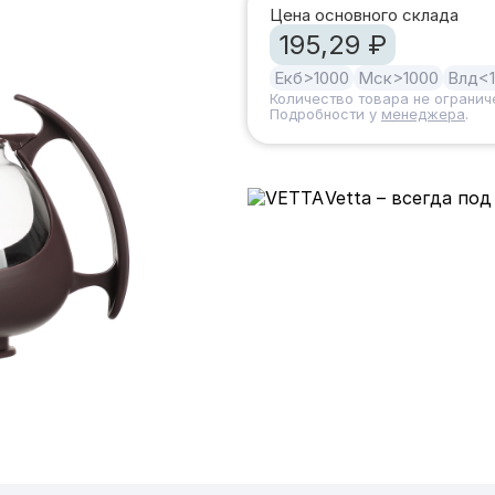
Цена основного склада
195,29 ₽
Екб
>1000
Мск
>1000
Влд
<
Количество товара не огранич
Подробности у
менеджера
.
Vetta – всегда под