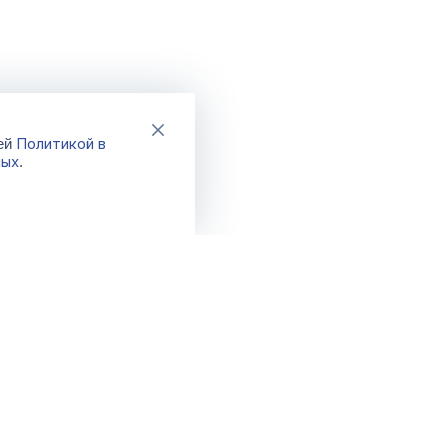
Политикой в
шей
ных
.
Каталог
Акции
Новинки
Распродажа