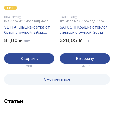
ХИТ
884-321
848-068
ЕКБ >1000
|
МСК >1000
|
ВЛД >1000
ЕКБ >1000
|
МСК >1000
|
ВЛД >1000
VETTA Крышка-сетка от
SATOSHI Крышка стекло/
брызг с ручкой, 29см,
силикон с ручкой, 26см
металл.окраш.
81,00 ₽
328,05 ₽
/шт.
/шт.
В корзину
В корзину
мин. 6
мин. 1
Смотреть все
Cтатьи