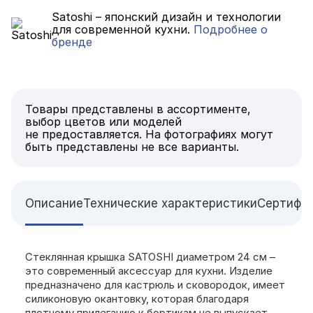
Satoshi – японский дизайн и технологии
для современной кухни.
Подробнее о
бренде
Товары представлены в ассортименте,
выбор цветов или моделей
не предоставляется. На фотографиях могут
быть представлены не все варианты.
Описание
Технические характеристики
Сертифи
Стеклянная крышка SATOSHI диаметром 24 см –
это современный аксессуар для кухни. Изделие
предназначено для кастрюль и сковородок, имеет
силиконовую окантовку, которая благодаря
плотному прилеганию к бортикам не выпускает