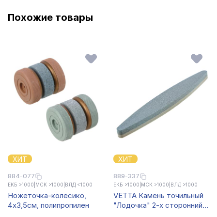
Похожие товары
ХИТ
ХИТ
884-077
889-337
ЕКБ >1000
|
МСК >1000
|
ВЛД <1000
ЕКБ >1000
|
МСК >1000
|
ВЛД >1000
Ножеточка-колесико,
VETTA Камень точильный
4х3,5см, полипропилен
"Лодочка" 2-х сторонний,
22,5x3,5x1,5см