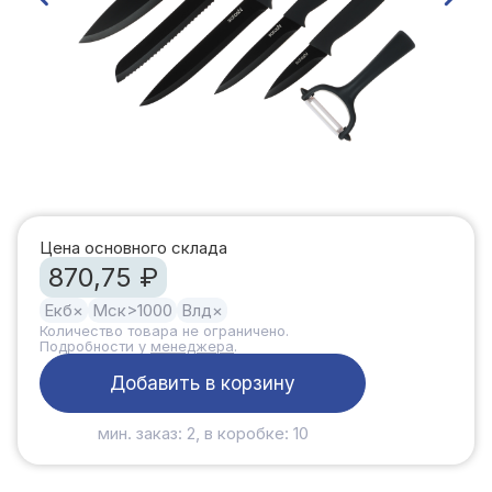
Цена основного склада
870,75 ₽
Екб
×
Мск
>1000
Влд
×
Количество товара не ограничено.
Подробности у
менеджера
.
Добавить в корзину
мин. заказ: 2, в коробке: 10