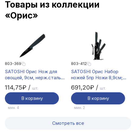
Товары из коллекции
«Орис»
803-369
803-412
SATOSHI Орис Нож для
SATOSHI Орис Набор
овощей, 9см, нерж.сталь с
ножей 5пр Ножи 8,9см;
антиналипающим
12,7см; 20,3см,
114,75₽ /
691,20₽ /
шт.
шт.
покрытием, софт-тач
овощечистка, подставка
для ножей
В корзину
В корзину
мин. 4
мин. 2
Смотреть все