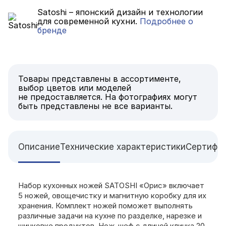
Satoshi – японский дизайн и технологии
для современной кухни.
Подробнее о
бренде
Товары представлены в ассортименте,
выбор цветов или моделей
не предоставляется. На фотографиях могут
быть представлены не все варианты.
Описание
Технические характеристики
Сертифи
Набор кухонных ножей SATOSHI «Орис» включает
5 ножей, овощечистку и магнитную коробку для их
хранения. Комплект ножей поможет выполнять
различные задачи на кухне по разделке, нарезке и
шинковке продуктов. Нож-шеф с длиной клинка 20