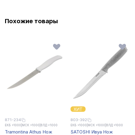
Похожие товары
ХИТ
871-234
803-392
ЕКБ >1000
|
МСК >1000
|
ВЛД <1000
ЕКБ >1000
|
МСК >1000
|
ВЛД >1000
Tramontina Athus Нож
SATOSHI Ивуа Нож