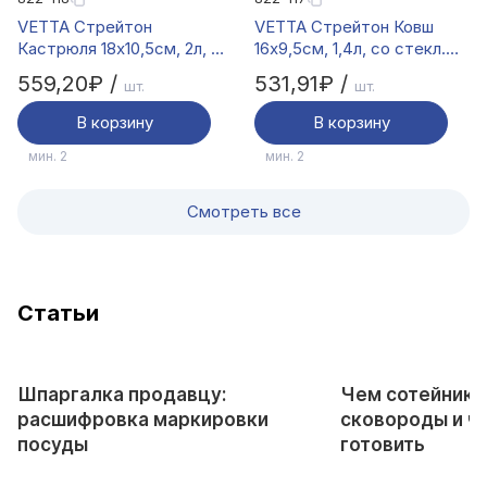
VETTA Стрейтон
VETTA Стрейтон Ковш
Кастрюля 18х10,5см, 2л, со
16х9,5см, 1,4л, со стекл.
стекл. крышкой
крышкой
559,20₽ /
531,91₽ /
шт.
шт.
В корзину
В корзину
мин. 2
мин. 2
Смотреть все
Cтатьи
Шпаргалка продавцу:
Чем сотейник 
расшифровка маркировки
сковороды и чт
посуды
готовить