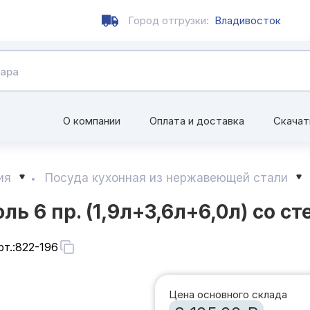
Город отгрузки:
Владивосток
О компании
Оплата и доставка
Скачат
ия
Посуда кухонная из нержавеющей стали
ь 6 пр. (1,9л+3,6л+6,0л) со с
т.:
822-196
Цена основного склада