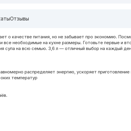
каты
Отзывы
мает о качестве питания, но не забывает про экономию. Пос
н и все необходимые на кухне размеры. Готовьте первые и в
я супа на всю семью. 3,6 л — отличный выбор на каждый ден
равномерно распределяет энергию, ускоряет приготовление
соких температур
аёв.