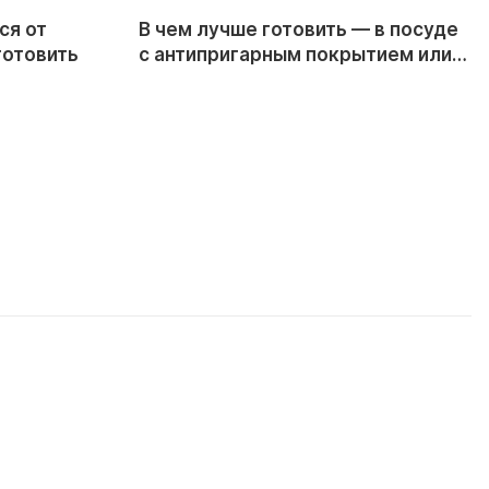
ся от
В чем лучше готовить — в посуде
готовить
с антипригарным покрытием или
из нержавеющей стали