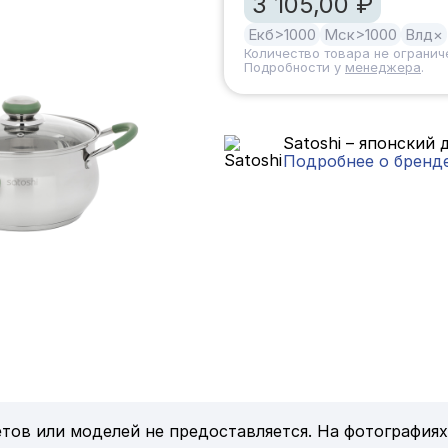
3 105,00 ₽
Екб
>1000
Мск
>1000
Влд
×
Количество товара не огранич
Подробности у
менеджера
.
Satoshi – японский
Подробнее о бренд
тов или моделей не предоставляется. На фотографиях