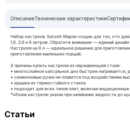
Описание
Технические характеристики
Сертифи
Набор кастрюль Satoshi Марли создан для тех, кто ду
1,9, 3,6 и 6 литров. Обратите внимание — единый дизай
Кастрюля на 6 л — идеальное решение для приготовлени
приготовления маленьких порций.
4 причины купить кастрюли из нержавеющей стали:
• многослойное капсульное дно быстрее нагревается, 
• силиконовые ручки не плавятся под воздействием вы
• крышки из термостойкого стекла
• подходит для всех типов плит, включая индукционные
*объем кастрюли указан при наливании жидкости до кр
Cтатьи