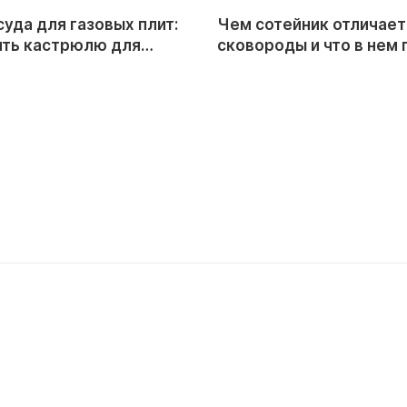
уда для газовых плит:
Чем сотейник отличает
ить кастрюлю для
сковороды и что в нем 
онфорки