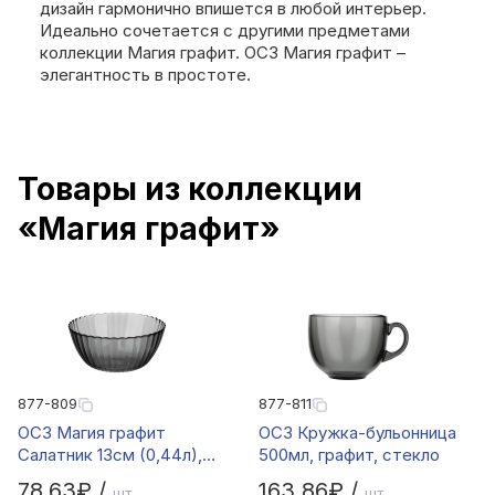
дизайн гармонично впишется в любой интерьер.
Идеально сочетается с другими предметами
коллекции Магия графит. ОСЗ Магия графит –
элегантность в простоте.
Товары из коллекции
«Магия графит»
877-809
877-811
ОСЗ Магия графит
ОСЗ Кружка-бульонница
Салатник 13см (0,44л),
500мл, графит, стекло
стекло
78,63₽ /
163,86₽ /
шт.
шт.