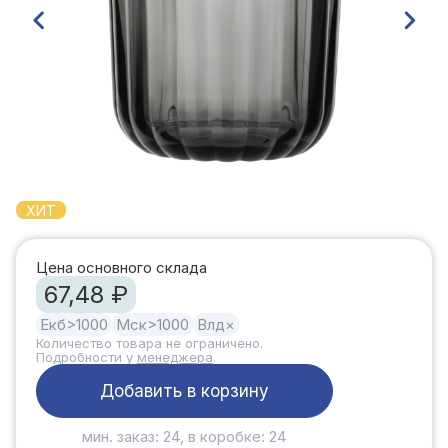
ХИТ
Цена основного склада
67,48 ₽
Екб
>1000
Мск
>1000
Влд
×
Количество товара не ограничено.
Подробности у
менеджера
.
Добавить в корзину
мин. заказ: 24, в коробке: 24