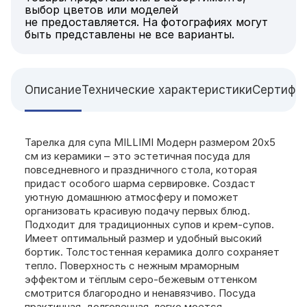
выбор цветов или моделей
не предоставляется. На фотографиях могут
быть представлены не все варианты.
Описание
Технические характеристики
Сертифи
Тарелка для супа MILLIMI Модерн размером 20x5
см из керамики – это эстетичная посуда для
повседневного и праздничного стола, которая
придаст особого шарма сервировке. Создаст
уютную домашнюю атмосферу и поможет
организовать красивую подачу первых блюд.
Подходит для традиционных супов и крем-супов.
Имеет оптимальный размер и удобный высокий
бортик. Толстостенная керамика долго сохраняет
тепло. Поверхность с нежным мраморным
эффектом и тёплым серо-бежевым оттенком
смотрится благородно и ненавязчиво. Посуда
практичная, долговечная, легко моется.