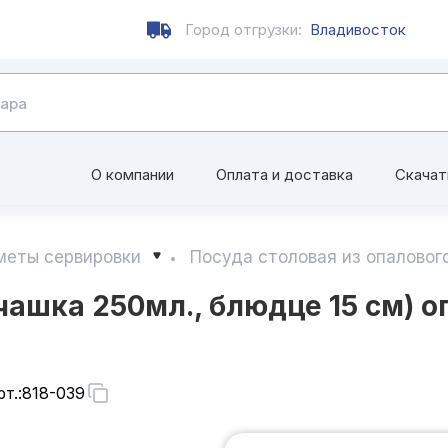
Город отгрузки:
Владивосток
О компании
Оплата и доставка
Скачат
меты сервировки
Посуда столовая из опаловог
чашка 250мл., блюдце 15 см) о
т.:
818-039