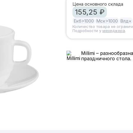
Цена основного склада
155,25 ₽
Екб
>1000
Мск
>1000
Влд
×
Количество товара не огранич
Подробности у
менеджера
.
Millimi – разнообраз
праздничного стола.