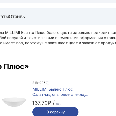
каты
Отзывы
а MILLIMI Бьянко Плюс белого цвета идеально подходит как
юбой посудой и текстильными элементами оформления стола
 имеет пор, поэтому не впитывает цвет и запахи от продук
о Плюс»
818-026
MILLIMI Бьянко Плюс
Салатник, опаловое стекло,
23см, 1500мл
137,70₽ /
шт.
В корзину