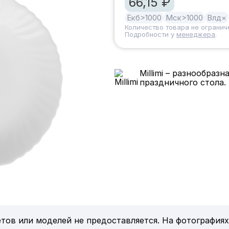
66,15 ₽
Екб
>1000
Мск
>1000
Влд
×
Количество товара не огранич
Подробности у
менеджера
.
Millimi – разнообраз
праздничного стола.
тов или моделей не предоставляется. На фотографиях