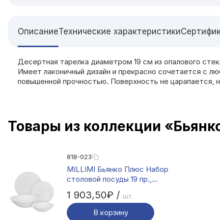
Описание
Технические характеристики
Сертифи
Десертная тарелка диаметром 19 см из опалового стекл
Имеет лаконичный дизайн и прекрасно сочетается с л
повышенной прочностью. Поверхность не царапается, не
Товары из коллекции «Бьянк
818-023
MILLIMI Бьянко Плюс Набор
столовой посуды 19 пр.,
опаловое стекло
1 903,50₽ /
шт.
В корзину