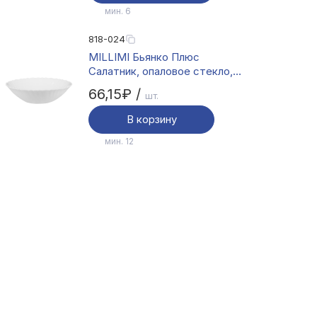
мин. 6
818-024
MILLIMI Бьянко Плюс
Салатник, опаловое стекло,
16.5см,400мл
66,15₽ /
шт.
В корзину
мин. 12