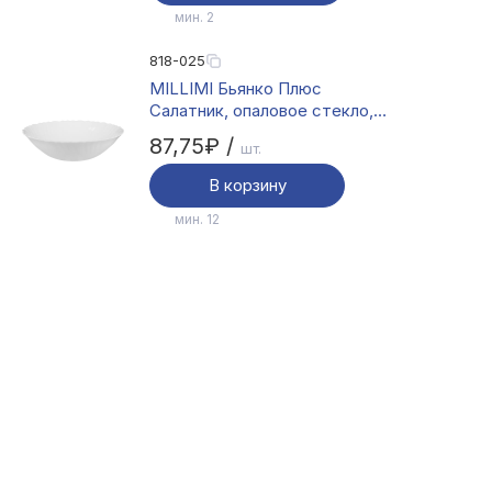
мин. 2
818-025
MILLIMI Бьянко Плюс
Салатник, опаловое стекло,
19см, 700мл
87,75₽ /
шт.
В корзину
мин. 12