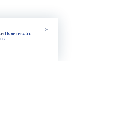
Политикой в
шей
ных
.
Каталог
Акции
Новинки
Распродажа
Хиты
Спецпредло