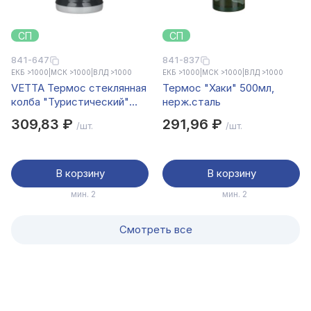
СП
СП
841-647
841-837
ЕКБ >1000
|
МСК >1000
|
ВЛД >1000
ЕКБ >1000
|
МСК >1000
|
ВЛД >1000
VETTA Термос стеклянная
Термос "Хаки" 500мл,
колба "Туристический"
нерж.сталь
0,60л
309,83 ₽
291,96 ₽
/шт.
/шт.
В корзину
В корзину
мин. 2
мин. 2
Смотреть все