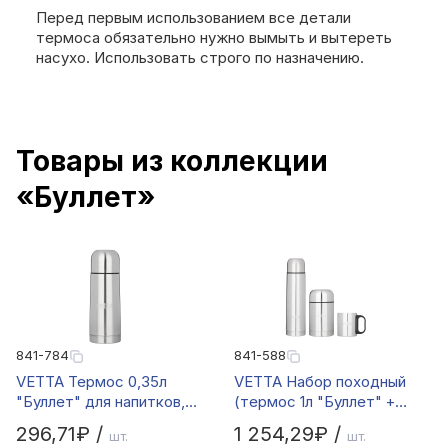
Перед первым использованием все детали
термоса обязательно нужно вымыть и вытереть
насухо. Использовать строго по назначению.
Товары из коллекции
«Буллет»
841-784
841-588
VETTA Термос 0,35л
VETTA Набор походный
"Буллет" для напитков,
(термос 1л "Буллет" +
серебристый,
термос суповой 750мл +
296,71₽ /
1 254,29₽ /
шт.
шт.
нержавеющая сталь
кружка 300мл) в сумке