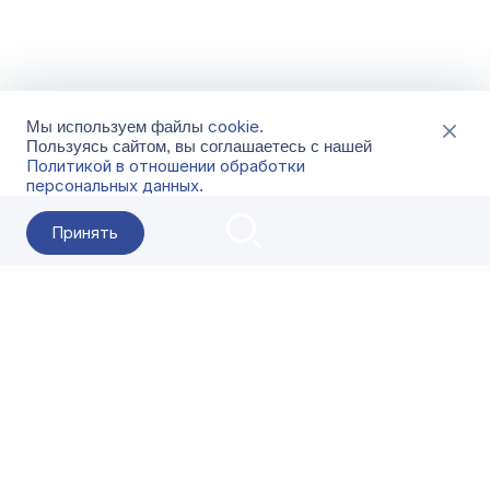
cookie
Мы используем файлы
.
Пользуясь сайтом, вы соглашаетесь с нашей
Политикой в отношении обработки
персональных данных
.
Принять
2026 Гала-Центр
О компании
Контакты
Поставщикам
Сервисы
Скачать
FAQ
Кат
Заказать звонок
8-800-500-18-42