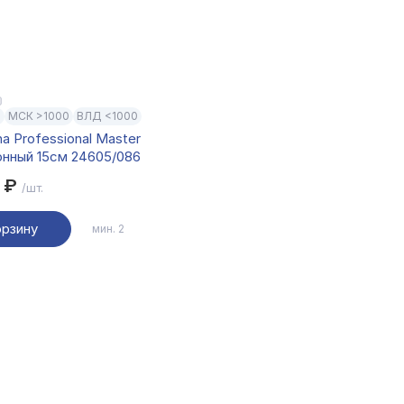
0
МСК >1000
ВЛД <1000
na Professional Master
нный 15см 24605/086
0 ₽
/шт.
орзину
мин. 2