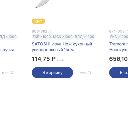
ХИТ
803-392
871-053
ЛД <1000
ЕКБ >1000
МСК >1000
ВЛД >1000
ЕКБ >100
SATOSHI Ивуа Нож кухонный
Tramonti
я ручка
универсальный 15см
Нож кухо
114,75 ₽
656,1
/шт.
В корзину
В к
мин. 12
мин. 12