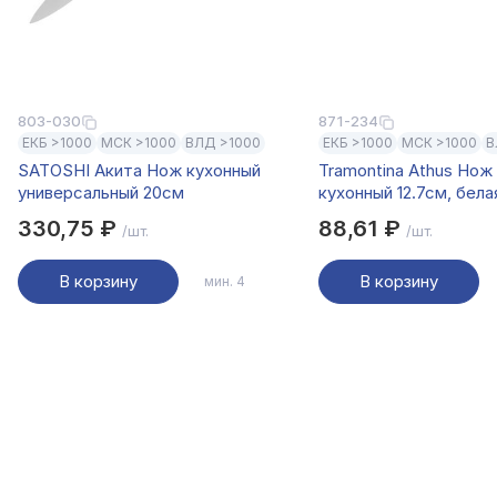
803-030
871-234
ЕКБ >1000
МСК >1000
ВЛД >1000
ЕКБ >1000
МСК >1000
В
SATOSHI Акита Нож кухонный
Tramontina Athus Нож
универсальный 20см
кухонный 12.7см, бела
23096/085
330,75 ₽
88,61 ₽
/шт.
/шт.
В корзину
В корзину
мин. 4