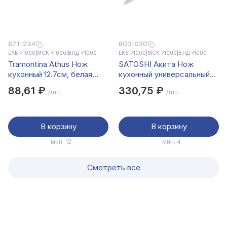
871-234
803-030
ЕКБ >1000
|
МСК >1000
|
ВЛД <1000
ЕКБ >1000
|
МСК >1000
|
ВЛД >1000
Tramontina Athus Нож
SATOSHI Акита Нож
кухонный 12.7см, белая
кухонный универсальный
ручка 23096/085
20см
88,61 ₽
330,75 ₽
/шт.
/шт.
В корзину
В корзину
мин. 12
мин. 4
Смотреть все