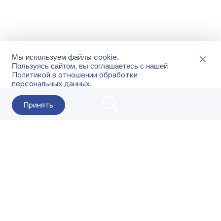
cookie
Мы используем файлы
.
Пользуясь сайтом, вы соглашаетесь с нашей
Политикой в отношении обработки
персональных данных
.
Принять
2026 Гала-Центр
О компании
Контакты
Поставщикам
Сервисы
Скачать
FAQ
Кат
Заказать звонок
8-800-500-18-42