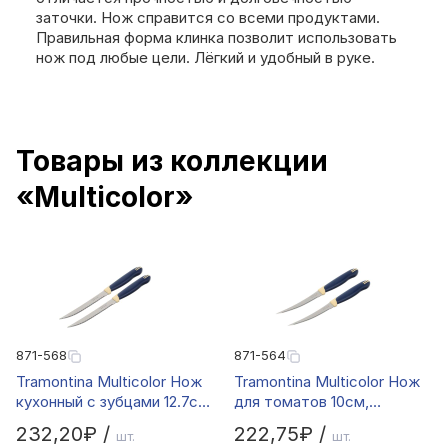
заточки. Нож справится со всеми продуктами.
Правильная форма клинка позволит использовать
нож под любые цели. Лёгкий и удобный в руке.
Товары из коллекции
«Multicolor»
871-568
871-564
Tramontina Multicolor Нож
Tramontina Multicolor Нож
кухонный с зубцами 12.7см,
для томатов 10см,
блистер, цена за 2шт.,
блистер, цена за 2шт.,
232,20₽ /
222,75₽ /
шт.
шт.
23529/215
23512/214