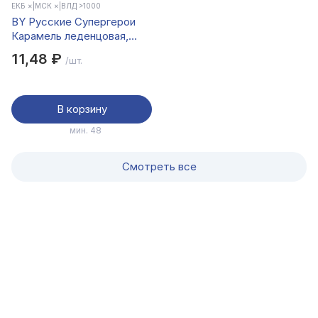
ЕКБ ×
|
МСК ×
|
ВЛД >1000
BY Русские Супергерои
Карамель леденцовая,
кислая "Шаг" 10 гр.
11,48 ₽
/шт.
В корзину
мин. 48
Смотреть все