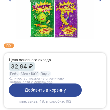
FIX
Цена основного склада
32,94 ₽
Екб
×
Мск
>1000
Влд
×
Количество товара не ограничено.
Подробности у
менеджера
.
Добавить в корзину
мин. заказ: 48, в коробке: 192