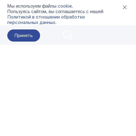
cookie
Мы используем файлы
.
Пользуясь сайтом, вы соглашаетесь с нашей
Политикой в отношении обработки
персональных данных
.
Принять
2026 Гала-Центр
О компании
Контакты
Поставщикам
Сервисы
Скачать
FAQ
Кат
Заказать звонок
8-800-500-18-42
Оформляйте заказы в приложении