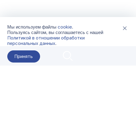
cookie
Мы используем файлы
.
Пользуясь сайтом, вы соглашаетесь с нашей
Политикой в отношении обработки
персональных данных
.
Принять
2026 Гала-Центр
О компании
Контакты
Поставщикам
Сервисы
Скачать
FAQ
Кат
Заказать звонок
8-800-500-18-42