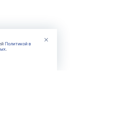
Политикой в
шей
ных
.
Каталог
Акции
Новинки
Распродажа