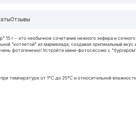
каты
Отзывы
15 г – это необычное сочетание нежного зефира и сочного
ой "котлетой" из мармелада, создавая оригинальный вкус и
и очень фотогенично! Устройте мини-фотосессию с "бургеро
 при температуре от 1°С до 25°С и относительной влажност