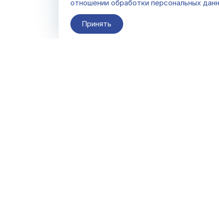
отношении обработки персональных дан
Принять
О компании
Контакты
Поставщикам
По всем вопросам
info@galacentre.ru
Сервисы
Последнее
Скачать
обновление
08.08.2026 15:00:23
FAQ
(время московское)