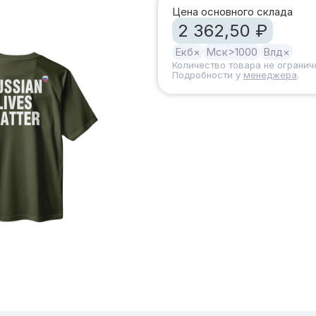
Цена основного склада
2 362,50 ₽
Екб
×
Мск
>1000
Влд
×
Количество товара не огранич
Подробности у
менеджера
.