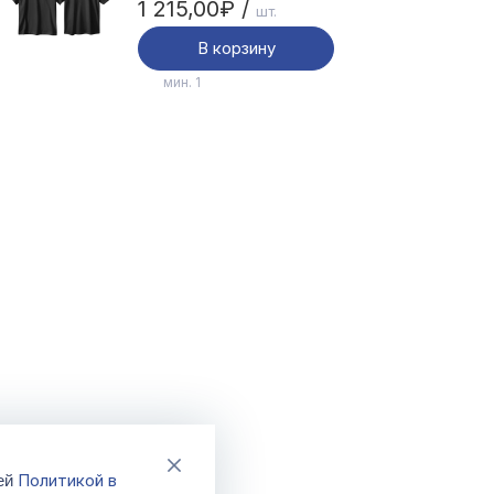
1 215,00₽ /
шт.
х/б.
В корзину
мин. 1
Политикой в
шей