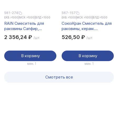
561-274
567-157
ЕКБ >1000
|
МСК >1000
|
ВЛД <1000
ЕКБ >1000
|
МСК >1000
|
ВЛД >1000
RAIN Смеситель для
СоюзКран Смеситель для
раковины Сапфир,
раковины, керам.
картридж 35мм, гайка,
картридж
2 356,24 ₽
526,50 ₽
/шт.
/шт.
латунь, хром
25мм, металлопластик,
белый, SK02-M105
В корзину
В корзину
мин. 1
мин. 1
Смотреть все