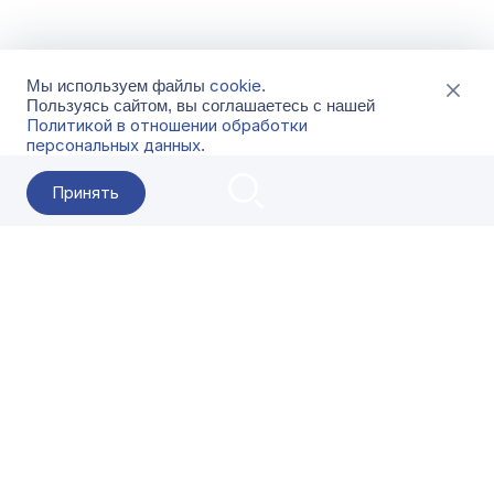
cookie
Мы используем файлы
.
Пользуясь сайтом, вы соглашаетесь с нашей
Политикой в отношении обработки
персональных данных
.
Принять
2026 Гала-Центр
О компании
Контакты
Поставщикам
Сервисы
Скачать
FAQ
Кат
Заказать звонок
8-800-500-18-42