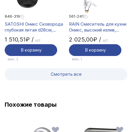
846-319
561-241
SATOSHI Оникс Сковорода
RAIN Смеситель для кухни
глубокая литая d28см,
Оникс, высокий излив,
антипригарное покрытие
картридж 35мм, гайка,
1 510,51₽ /
2 025,00₽ /
шт.
шт.
"мрамор", съемная ручка,
латунь, хром
индукц
В корзину
В корзину
мин. 2
мин. 1
Смотреть все
Похожие товары