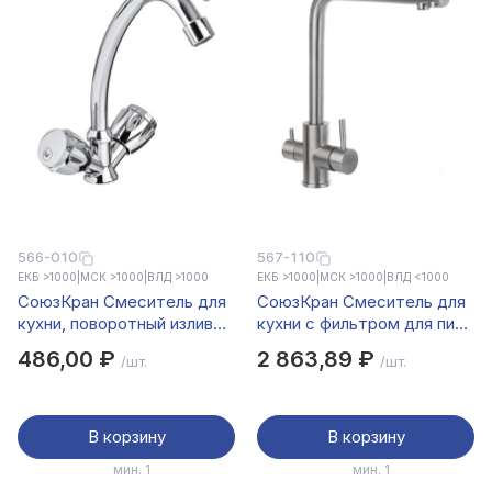
566-010
567-110
ЕКБ >1000
|
МСК >1000
|
ВЛД >1000
ЕКБ >1000
|
МСК >1000
|
ВЛД <1000
СоюзКран Смеситель для
СоюзКран Смеситель для
кухни, поворотный излив
кухни с фильтром для пит.
20см, керам. кран-буксы
воды, керам. картридж
486,00 ₽
2 863,89 ₽
/шт.
/шт.
1/2, хром, цинк, SK01-T215
35мм, нерж. сталь, SS01-
G132
В корзину
В корзину
мин. 1
мин. 1