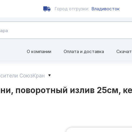
Город отгрузки:
Владивосток
О компании
Оплата и доставка
Скачат
сители СоюзКран
и, поворотный излив 25см, кер