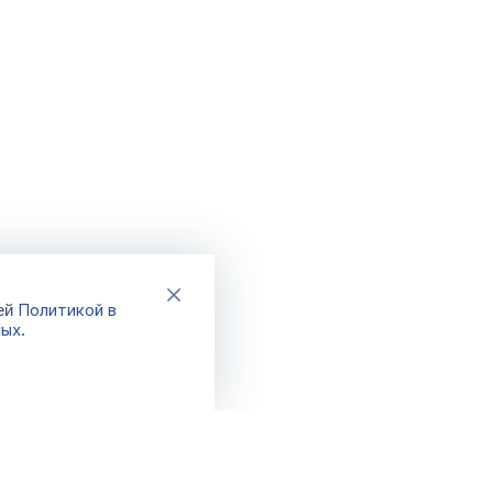
Политикой в
шей
ных
.