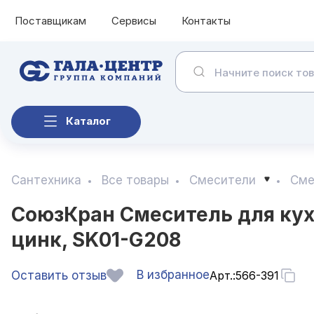
Поставщикам
Сервисы
Контакты
Каталог
Сантехника
Все товары
Смесители
Сме
СоюзКран Смеситель для кухн
цинк, SK01-G208
В избранное
Оставить отзыв
Арт.:
566-391