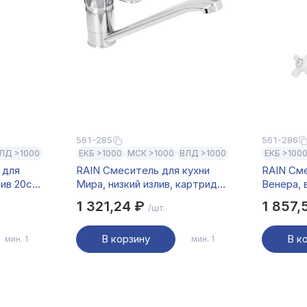
561-285
561-286
ЛД >1000
ЕКБ >1000
МСК >1000
ВЛД >1000
ЕКБ >100
 для
RAIN Смеситель для кухни
RAIN Сме
лив 20см,
Мира, низкий излив, картридж
Венера, 
, хром,
40мм, латунь, хром
кран-букс
1 321,24 ₽
1 857,
/шт.
ручки ке
В корзину
В к
мин. 1
мин. 1