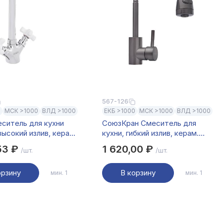
567-126
0
МСК >1000
ВЛД >1000
ЕКБ >1000
МСК >1000
ВЛД >1000
ситель для кухни
СоюзКран Смеситель для
высокий излив, керам.
кухни, гибкий излив, керам.
ы 1/2, латунь, хром,
картридж 35мм, графит, нерж.
53 ₽
1 620,00 ₽
/шт.
/шт.
рамика
сталь, SS01-F132
орзину
В корзину
мин. 1
мин. 1