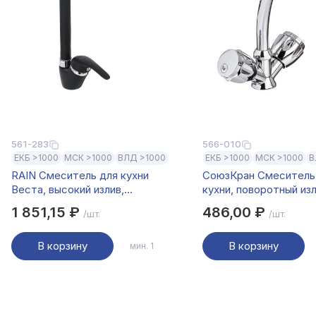
561-283
566-010
ЕКБ >1000
МСК >1000
ВЛД >1000
ЕКБ >1000
МСК >1000
В
RAIN Смеситель для кухни
СоюзКран Смеситель
Веста, высокий излив,
кухни, поворотный из
картридж 35мм, латунь, под
керам. кран-буксы 1/2
1 851,15 ₽
486,00 ₽
/шт.
/шт.
гранит, черный
цинк, SK01-T215
В корзину
В корзину
мин. 1