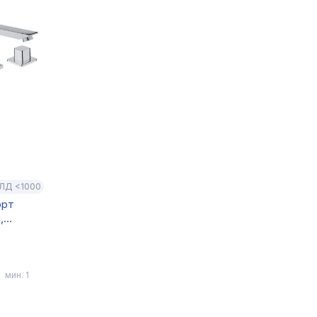
ЛД <1000
орт
,
й), с
мин. 1