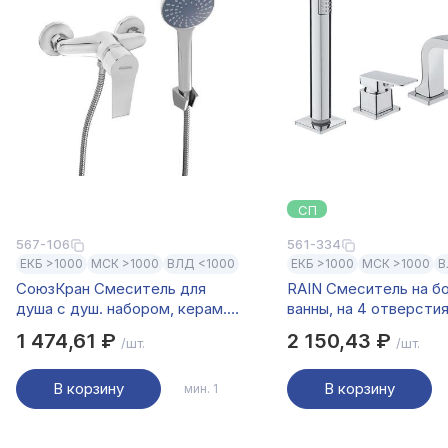
СП
567-106
561-334
ЕКБ >1000
МСК >1000
ВЛД <1000
ЕКБ >1000
МСК >1000
В
СоюзКран Смеситель для
RAIN Смеситель на б
душа с душ. набором, керам.
ванны, на 4 отверстия
картридж 40мм, хром, цинк,
встраиваемый (врезно
1 474,61 ₽
2 150,43 ₽
/шт.
/шт.
SК04-N112
душ.набором, хром
В корзину
В корзину
мин. 1