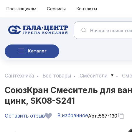
Поставщикам
Сервисы
Контакты
Каталог
Сантехника
Все товары
Смесители
Сме
СоюзКран Смеситель для ванн
цинк, SK08-S241
В избранное
Оставить отзыв
Арт.:
567-130