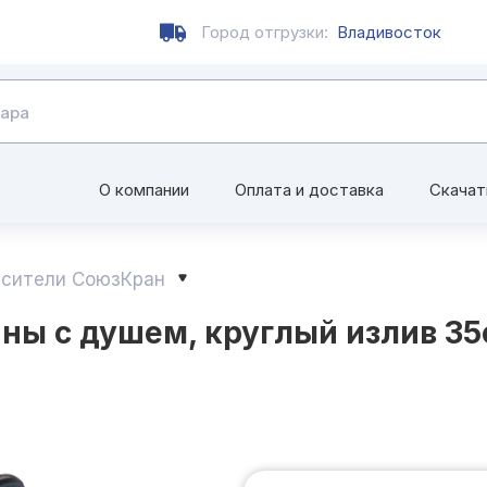
Город отгрузки:
Владивосток
О компании
Оплата и доставка
Скачат
сители СоюзКран
ы с душем, круглый излив 35см