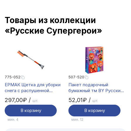
Товары из коллекции
«Русские Супергерои»
775-052
507-520
ЕРМАК Щетка для уборки
Пакет подарочный
снега с распушенной
бумажный тм BY Русские
щетиной+скребок, 78см
Супергерои Стражники,
297,00₽ /
52,01₽ /
шт.
шт.
25x35x9 см, 0 +
В корзину
В корзину
мин. 4
мин. 12