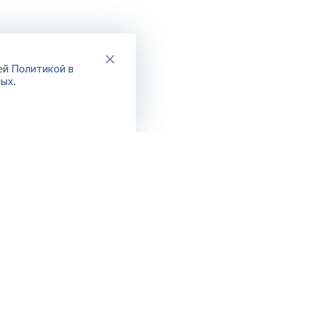
Политикой в
шей
ных
.
Каталог
Акции
Новинки
Распродажа
Хиты
Спецпредло