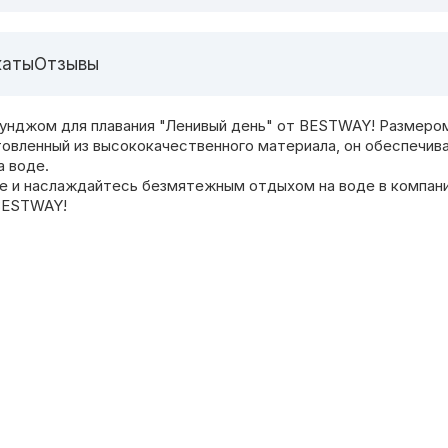
каты
Отзывы
унджом для плавания "Ленивый день" от BESTWAY! Размером
овленный из высококачественного материала, он обеспечива
а воде.
е и наслаждайтесь безмятежным отдыхом на воде в компани
 BESTWAY!