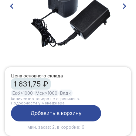
Цена основного склада
1 631,75 ₽
Екб
>1000
Мск
>1000
Влд
×
Количество товара не ограничено.
Подробности у
менеджера
.
Добавить в корзину
мин. заказ: 2, в коробке: 6