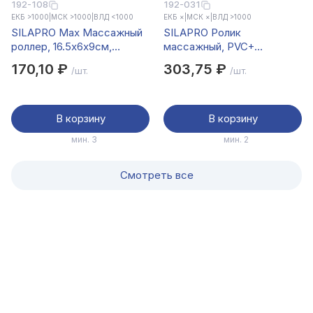
192-108
192-031
ЕКБ >1000
|
МСК >1000
|
ВЛД <1000
ЕКБ ×
|
МСК ×
|
ВЛД >1000
SILAPRO Max Массажный
SILAPRO Ролик
роллер, 16.5х6х9см,
массажный, PVC+
дерево, PVC
EVA,9,5х29см
170,10 ₽
303,75 ₽
/шт.
/шт.
В корзину
В корзину
мин. 3
мин. 2
Смотреть все