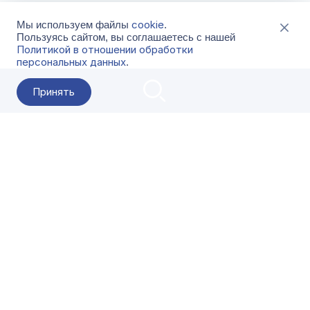
cookie
Мы используем файлы
.
Пользуясь сайтом, вы соглашаетесь с нашей
Политикой в отношении обработки
персональных данных
.
Принять
2026 Гала-Центр
О компании
Контакты
Поставщикам
Сервисы
Скачать
FAQ
Кат
Заказать звонок
8-800-500-18-42
Оформляйте заказы в приложении