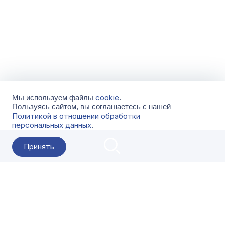
cookie
Мы используем файлы
.
Пользуясь сайтом, вы соглашаетесь с нашей
Политикой в отношении обработки
персональных данных
.
Принять
2026 Гала-Центр
О компании
Контакты
Поставщикам
Сервисы
Скачать
FAQ
Кат