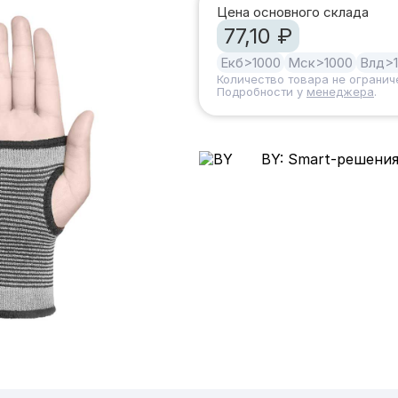
Цена основного склада
77,10 ₽
Екб
>1000
Мск
>1000
Влд
>
Количество товара не огранич
Подробности у
менеджера
.
BY: Smart-решения