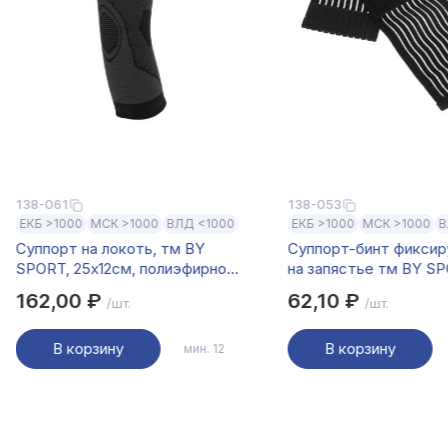
138-061
138-053
ЕКБ >1000
МСК >1000
ВЛД <1000
ЕКБ >1000
МСК >1000
В
Суппорт на локоть, тм BY
Cуппорт-бинт фикси
SPORT, 25х12см, полиэфирное
на запястье тм BY SP
волокно 50%, полиэстер 35%,
7,5х31см, 58% нейлон
162,00 ₽
62,10 ₽
/шт.
/шт.
латекс 15%
латекс, 7% полиэсте
В корзину
В корзину
мин. 12