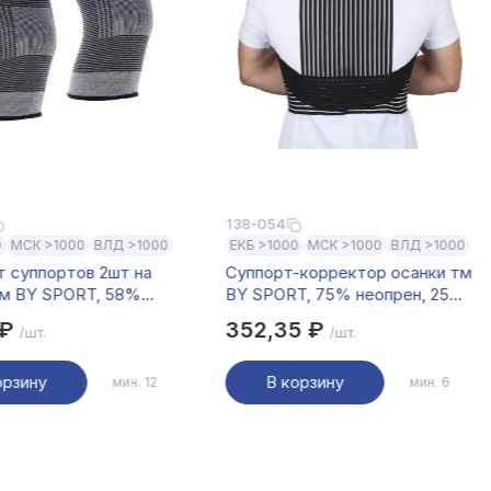
138-054
0
МСК >1000
ВЛД >1000
ЕКБ >1000
МСК >1000
ВЛД >1000
 суппортов 2шт на
Cуппорт-корректор осанки тм
тм BY SPORT, 58%
BY SPORT, 75% неопрен, 25%
35% латекс, 7%
нейлон
 ₽
352,35 ₽
/шт.
/шт.
ер
орзину
В корзину
мин. 12
мин. 6