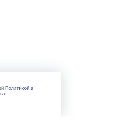
Политикой в
шей
ных
.