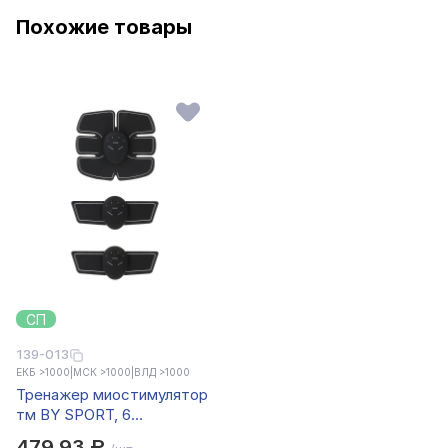
Похожие товары
СП
139-013
ЕКБ >1000
|
МСК >1000
|
ВЛД >1000
Тренажер миостимулятор
тм BY SPORT, 6
предметов, пластик, ПУ
479,93 ₽