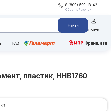
8 (800) 500-18-42
Обратный звонок
Найти
Войти
Франшиза
ь
FAQ
емент, пластик, HHB1760
и
😔