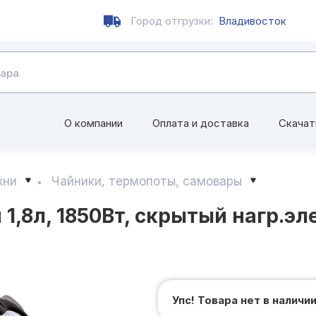
Город отгрузки:
Владивосток
О компании
Оплата и доставка
Скачат
хни
Чайники, термопоты, самовары
1,8л, 1850Вт, скрытый нагр.эл
Упс! Товара нет в наличи