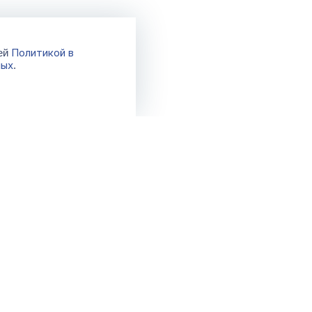
Политикой в
шей
ных
.
Каталог
Акции
Новинки
Распродажа
Хиты
Спецпредло
Бренды
Фикс