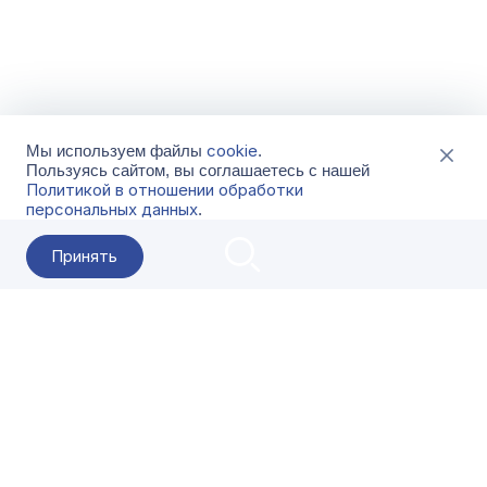
cookie
Мы используем файлы
.
Пользуясь сайтом, вы соглашаетесь с нашей
Политикой в отношении обработки
персональных данных
.
Принять
2026 Гала-Центр
О компании
Контакты
Поставщикам
Сервисы
Скачать
FAQ
Кат
Заказать звонок
8-800-500-18-42