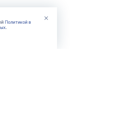
Политикой в
шей
ных
.
Каталог
Акции
Новинки
Распродажа
Хиты
Спецпредло
Бренды
Фикс