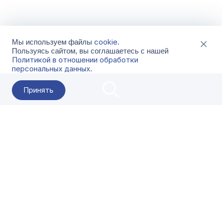
cookie
Мы используем файлы
.
Пользуясь сайтом, вы соглашаетесь с нашей
Политикой в отношении обработки
персональных данных
.
Принять
2026 Гала-Центр
О компании
Контакты
Поставщикам
Сервисы
Скачать
FAQ
Кат
Заказать звонок
8-800-500-18-42