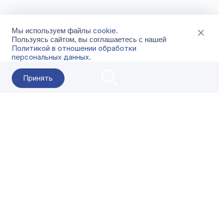
cookie
Мы используем файлы
.
Пользуясь сайтом, вы соглашаетесь с нашей
Политикой в отношении обработки
персональных данных
.
Принять
2026 Гала-Центр
О компании
Контакты
Поставщикам
Сервисы
Скачать
FAQ
Кат
Заказать звонок
8-800-500-18-42