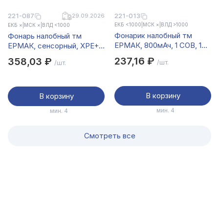
221-013
221-087
29.09.2026
ЕКБ <1000
|
МСК ×
|
ВЛД >1000
ЕКБ ×
|
МСК ×
|
ВЛД <1000
Фонарик налобный тм
Фонарь налобный тм
ЕРМАК, 800мАч, 1 COB, 1
ЕРМАК, сенсорный, XPE+
LED, 8х3 см, 2 режима,
COB, 6 режимов, 1200мАч,
237,16 ₽
358,03 ₽
/шт.
/шт.
пластик
зарядка Type-C, 310х32 мм
В корзину
В корзину
мин. 4
мин. 4
Смотреть все