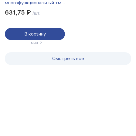
многофункциональный тм
ЕРМАК, 15 функций, нерж.
631,75 ₽
/шт.
Сталь, 15 см
В корзину
мин. 2
Смотреть все