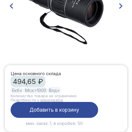
Цена основного склада
494,65 ₽
Екб
×
Мск
>1000
Влд
×
Количество товара не ограничено.
Подробности у
менеджера
.
Добавить в корзину
мин. заказ: 1, в коробке: 50