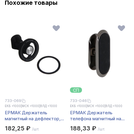
Похожие товары
СП
733-069
733-046
ЕКБ >1000
|
МСК >1000
|
ВЛД <1000
ЕКБ >1000
|
МСК >1000
|
ВЛД <1000
ЕРМАК Держатель
ЕРМАК Держатель
магнитный на дефлектор,
телефона магнитный на
круглый
панель, металл, soft touch
182,25 ₽
188,33 ₽
/шт.
/шт.