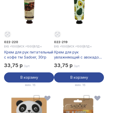
022-220
022-219
ЕКБ >1000
|
МСК >1000
|
ВЛД ×
ЕКБ >1000
|
МСК >1000
|
ВЛД ×
Крем для рук питательный
Крем для рук
с кофе тм Sadoer, 30гр
увлажняющий с авокадо
тм Sadoer, 30гр
33,75 р
33,75 р
/шт.
/шт.
В корзину
В корзину
мин. 16
мин. 16