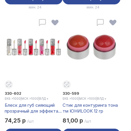
мин. 24
мин. 24
330-602
330-599
ЕКБ >1000
|
МСК >1000
|
ВЛД ×
ЕКБ >1000
|
МСК >1000
|
ВЛД ×
Блеск для губ сияющий
Стик для контуринга тона
прозрачный для эффекта
тм ЮНИLOOK 12 гр
влажных губ тм LADY
74,25 р
81,00 р
/шт.
/шт.
MODEL, 5мл, LM-334