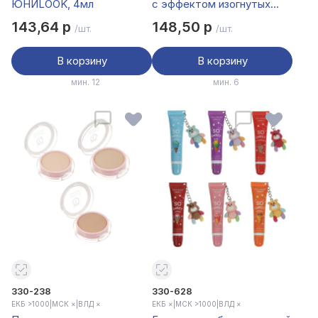
ЮНИLOOK, 4мл
с эффектом изогнутых
ресниц черная тм
143,64 р
148,50 р
/шт.
/шт.
ЮНИLOOK, 8мл
В корзину
В корзину
мин. 12
мин. 6
330-238
330-628
ЕКБ >1000
|
МСК ×
|
ВЛД ×
ЕКБ ×
|
МСК >1000
|
ВЛД ×