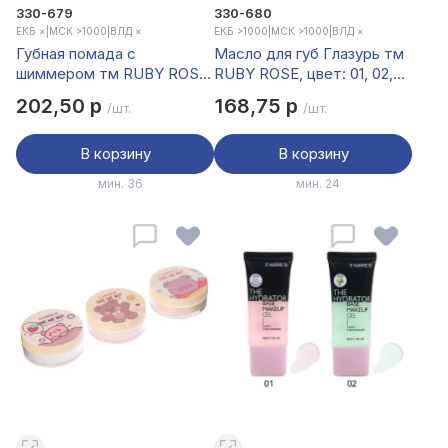
330-679
330-680
ЕКБ ×
|
МСК >1000
|
ВЛД ×
ЕКБ >1000
|
МСК >1000
|
ВЛД ×
Губная помада с
Масло для губ Глазурь тм
шиммером тм RUBY ROSE,
RUBY ROSE, цвет: 01, 02,
цвет: 02, 03, 05, 07, 08, 10,
03, 04,4.2 гр.
202,50 р
168,75 р
/шт.
/шт.
4.1 мл.
В корзину
В корзину
мин. 36
мин. 24