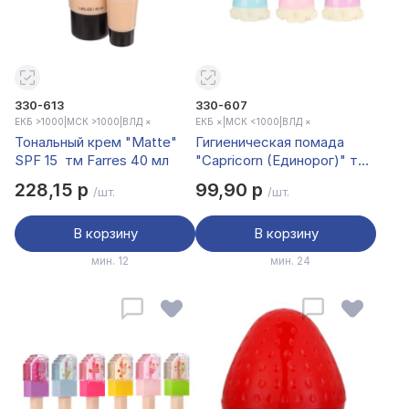
330-613
330-607
ЕКБ >1000
|
МСК >1000
|
ВЛД ×
ЕКБ ×
|
МСК <1000
|
ВЛД ×
Тональный крем "Matte"
Гигиеническая помада
SPF 15 тм Farres 40 мл
"Capricorn (Единорог)" тм
Farres 6 г
228,15 р
99,90 р
/шт.
/шт.
В корзину
В корзину
мин. 12
мин. 24