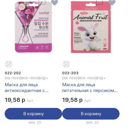
022-202
022-203
ЕКБ >1000
|
МСК >1000
|
ВЛД ×
ЕКБ >1000
|
МСК >1000
|
ВЛД ×
Маска для лица
Маска для лица
антиоксидантная с
питательная с персиком
маслом косточек
тм Sadoer, 25гр
19,58 р
19,58 р
/шт.
/шт.
винограда тм Sadoer, 25мл
В корзину
В корзину
мин. 20
мин. 20