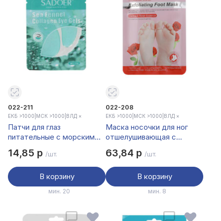
022-211
022-208
ЕКБ >1000
|
МСК >1000
|
ВЛД ×
ЕКБ >1000
|
МСК >1000
|
ВЛД ×
Патчи для глаз
Маска носочки для ног
питательные с морским
отшелушивающая с
фенхелем тм Sadoer, 1
дамасской розой тм
14,85 р
63,84 р
/шт.
/шт.
пара х 7,5гр
Sadoer 1 пара, 35гр
В корзину
В корзину
мин. 20
мин. 8