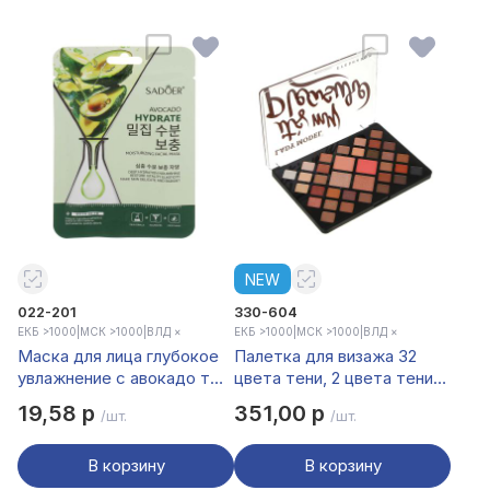
NEW
022-201
330-604
ЕКБ >1000
|
МСК >1000
|
ВЛД ×
ЕКБ >1000
|
МСК >1000
|
ВЛД ×
Маска для лица глубокое
Палетка для визажа 32
увлажнение с авокадо тм
цвета тени, 2 цвета тени-
Sadoer, 25мл
румяна тм LADY
19,58 р
351,00 р
/шт.
/шт.
MODEL, 42 гр, LM-8626
В корзину
В корзину