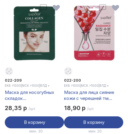
022-209
022-200
ЕКБ >1000
|
МСК >1000
|
ВЛД ×
ЕКБ >1000
|
МСК >1000
|
ВЛД ×
Маска для носогубных
Маска для лица сияние
складок
кожи с черешней тм
микрокристаллическая с
Sadoer, 25мл
28,35 р
18,90 р
/шт.
/шт.
церамидами и коллагеном
тм Sadoer, 1 пара
В корзину
В корзину
мин. 30
мин. 20