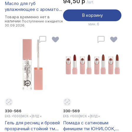
94,50 р
/шт.
Масло для губ
ЮНИLOOK, 0,06 гр
увлажняющее с ароматом
арбуза тм Sadoer, 12мл
В корзину
Товара временно нет в
наличии
Поступление ожидается
мин. 6
30.09.2026
330-566
330-569
ЕКБ >1000
|
МСК ×
|
ВЛД ×
ЕКБ >1000
|
МСК ×
|
ВЛД ×
Гель для ресниц и бровей
Помада с сатиновым
прозрачный стойкий тм
финишем тм ЮНИLOOK,