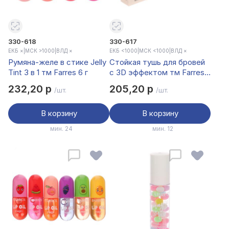
330-618
330-617
ЕКБ ×
|
МСК >1000
|
ВЛД ×
ЕКБ <1000
|
МСК <1000
|
ВЛД ×
Румяна-желе в стике Jelly
Стойкая тушь для бровей
Tint 3 в 1 тм Farres 6 г
с 3D эффектом тм Farres
8,0 г
232,20 р
205,20 р
/шт.
/шт.
В корзину
В корзину
мин. 24
мин. 12