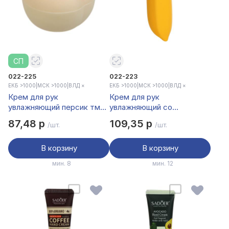
СП
022-225
022-223
ЕКБ >1000
|
МСК >1000
|
ВЛД ×
ЕКБ >1000
|
МСК >1000
|
ВЛД ×
Крем для рук
Крем для рук
увлажняющий персик тм
увлажняющий со
Sadoer, 35 гр
скваланом и бананом тм
87,48 р
109,35 р
/шт.
/шт.
Sadoer, 80 гр
В корзину
В корзину
мин. 8
мин. 12