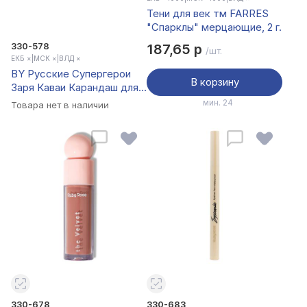
Тени для век тм FARRES
"Спарклы" мерцающие, 2 г.
330-578
187,65 р
/шт.
ЕКБ ×
|
МСК ×
|
ВЛД ×
BY Русские Супергерои
В корзину
Заря Каваи Карандаш для
глаз устойчивый, 1.2 гр, 2
мин. 24
Товара нет в наличии
цвета
330-678
330-683