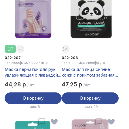
СП
022-207
022-206
ЕКБ >1000
|
МСК >1000
|
ВЛД ×
ЕКБ <1000
|
МСК >1000
|
ВЛД ×
Маска перчатки для рук
Маска для лица сияние
увлажняющая с лавандой
кожи с принтом забавная
тм Sadoer 1 пара, 35гр
панда тм Sadoer, 25гр
44,28 р
47,25 р
/шт.
/шт.
В корзину
В корзину
мин. 8
мин. 20