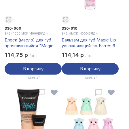
330-609
330-610
ЕКБ <1000
|
МСК >1000
|
ВЛД ×
ЕКБ ×
|
МСК >1000
|
ВЛД ×
Блеск (масло) для губ
Бальзам для губ Magic Lip
проявляющийся "Magic
увлажняющий тм Farres 6,9
Fruit" тм Farres 4 г
г
114,75 р
114,14 р
/шт.
/шт.
В корзину
В корзину
мин. 24
мин. 24