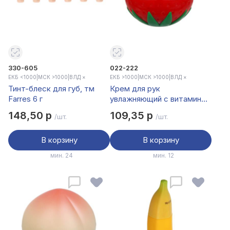
330-605
022-222
ЕКБ <1000
|
МСК >1000
|
ВЛД ×
ЕКБ >1000
|
МСК >1000
|
ВЛД ×
Тинт-блеск для губ, тм
Крем для рук
Farres 6 г
увлажняющий с витамином
E и ниацинамидом
148,50 р
109,35 р
/шт.
/шт.
клубника тм Sadoer, 35 гр
В корзину
В корзину
мин. 24
мин. 12