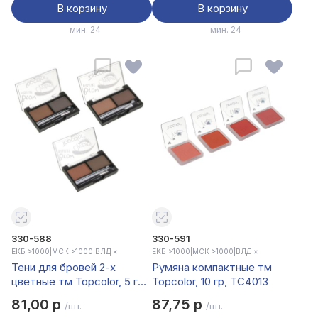
В корзину
В корзину
мин. 24
мин. 24
330-588
330-591
ЕКБ >1000
|
МСК >1000
|
ВЛД ×
ЕКБ >1000
|
МСК >1000
|
ВЛД ×
Тени для бровей 2-х
Румяна компактные тм
цветные тм Topcolor, 5 гр,
Topcolor, 10 гр, TC4013
TC005
81,00 р
87,75 р
/шт.
/шт.