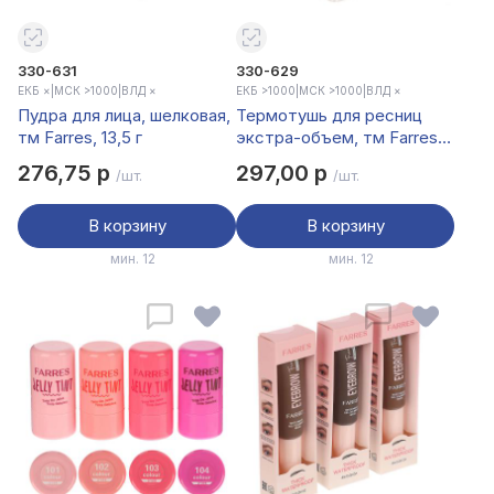
330-631
330-629
ЕКБ ×
|
МСК >1000
|
ВЛД ×
ЕКБ >1000
|
МСК >1000
|
ВЛД ×
Пудра для лица, шелковая,
Термотушь для ресниц
тм Farres, 13,5 г
экстра-объем, тм Farres,
13 г
276,75 р
297,00 р
/шт.
/шт.
В корзину
В корзину
мин. 12
мин. 12