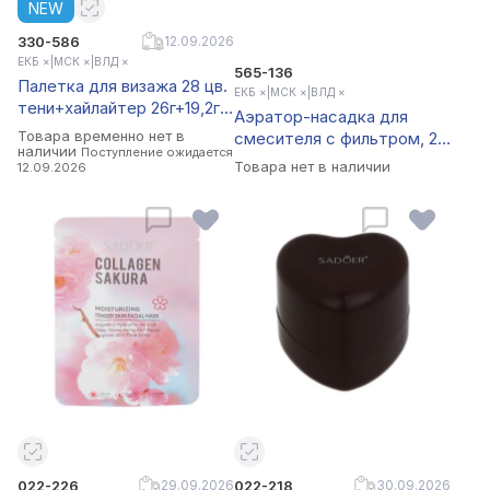
АРХИВ
NEW
330-586
12.09.2026
ЕКБ ×
|
МСК ×
|
ВЛД ×
565-136
Палетка для визажа 28 цв.
ЕКБ ×
|
МСК ×
|
ВЛД ×
тени+хайлайтер 26г+19,2г,
Аэратор-насадка для
6 цв. помада губная 4,8г
Товара временно нет в
смесителя с фильтром, 2
тм Romantic Bird, F713
наличии
Поступление ожидается
режима, хром/черный
Товара нет в наличии
12.09.2026
022-226
29.09.2026
022-218
30.09.2026