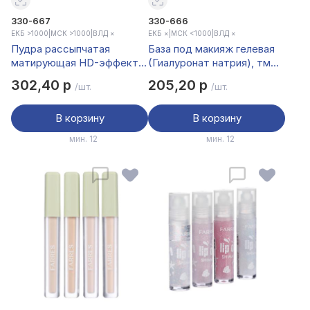
330-667
330-666
ЕКБ >1000
|
МСК >1000
|
ВЛД ×
ЕКБ ×
|
МСК <1000
|
ВЛД ×
Пудра рассыпчатая
База под макияж гелевая
матирующая HD-эффект
(Гиалуронат натрия), тм
"Love Me Not" тм Farres 13
Farres, 30 мл
302,40 р
205,20 р
/шт.
/шт.
г
В корзину
В корзину
мин. 12
мин. 12