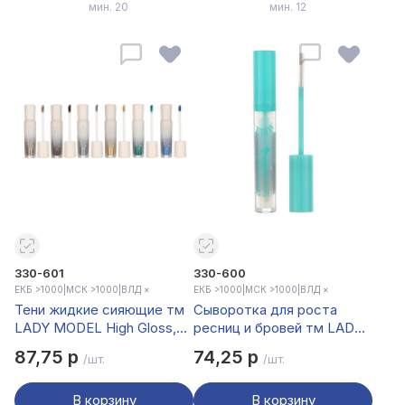
мин. 20
мин. 12
330-601
330-600
ЕКБ >1000
|
МСК >1000
|
ВЛД ×
ЕКБ >1000
|
МСК >1000
|
ВЛД ×
Тени жидкие сияющие тм
Сыворотка для роста
LADY MODEL High Gloss,
ресниц и бровей тм LADY
6,5гр, LM-004
MODEL, 5,5гр, LM-002
87,75 р
74,25 р
/шт.
/шт.
В корзину
В корзину