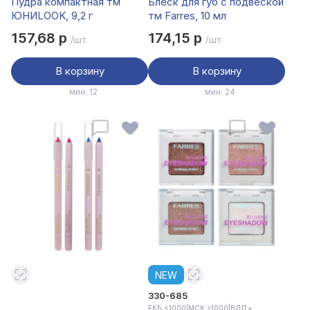
Пудра компактная тм
Блеск для губ с подвеской
ЮНИLOOK, 9,2 г
тм Farres, 10 мл
157,68 р
174,15 р
/шт.
/шт.
В корзину
В корзину
мин. 12
мин. 24
NEW
330-685
ЕКБ <1000
|
МСК >1000
|
ВЛД ×