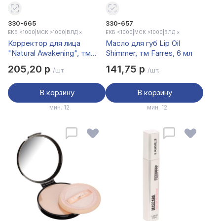
330-665
330-657
ЕКБ <1000
|
МСК >1000
|
ВЛД ×
ЕКБ <1000
|
МСК >1000
|
ВЛД ×
Корректор для лица
Масло для губ Lip Oil
"Natural Awakening", тм
Shimmer, тм Farres, 6 мл
Farres, 3 мл
205,20 р
141,75 р
/шт.
/шт.
В корзину
В корзину
мин. 12
мин. 12