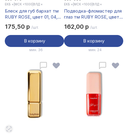
ЕКБ ×
|
МСК <1000
|
ВЛД ×
ЕКБ ×
|
МСК <1000
|
ВЛД ×
Блеск для губ бархат тм
Подводка-фломастер для
RUBY ROSE, цвет 01, 04,
глаз тм RUBY ROSE, цвет
07, 09, 11, 12, 4,2 мл.
черный, 1.5 гр.
175,50 р
162,00 р
/шт.
/шт.
В корзину
В корзину
мин. 36
мин. 24