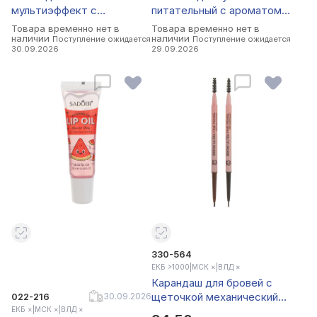
мультиэффект с
питательный с ароматом
коллагеном и сакурой тм
медового персика тм
Товара временно нет в
Товара временно нет в
Sadoer 60 шт, 80гр
Sadoer, 6гр
наличии
наличии
Поступление ожидается
Поступление ожидается
30.09.2026
29.09.2026
330-564
ЕКБ >1000
|
МСК ×
|
ВЛД ×
Карандаш для бровей с
щеточкой механический
022-216
30.09.2026
выкручивающийся тм
ЕКБ ×
|
МСК ×
|
ВЛД ×