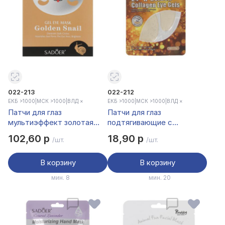
022-213
022-212
ЕКБ >1000
|
МСК >1000
|
ВЛД ×
ЕКБ >1000
|
МСК >1000
|
ВЛД ×
Патчи для глаз
Патчи для глаз
мультиэффект золотая
подтягивающие с
улитка тм Sadoer, 7 пар х
коллагеном и 24К золотом
102,60 р
18,90 р
/шт.
/шт.
7,9гр
тм Sadoer, 1 пара х 7,5гр
В корзину
В корзину
мин. 8
мин. 20