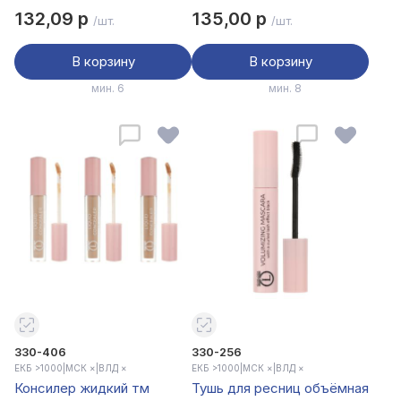
ЮНИLOOK, 11 гр
3,5 гр
132,09 р
135,00 р
/шт.
/шт.
В корзину
В корзину
мин. 6
мин. 8
330-406
330-256
ЕКБ >1000
|
МСК ×
|
ВЛД ×
ЕКБ >1000
|
МСК ×
|
ВЛД ×
Консилер жидкий тм
Тушь для ресниц объёмная