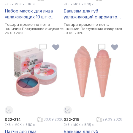
ЕКБ ×
|
МСК ×
|
ВЛД ×
ЕКБ ×
|
МСК ×
|
ВЛД ×
Набор масок для лица
Бальзам для губ
увлажняющих 10 шт с
увлажняющий с ароматом
коллагеном и сакурой тм
кофе тм Sadoer, 5,8гр
Товара временно нет в
Товара временно нет в
Sadoer, 10шт х 25гр
наличии
наличии
Поступление ожидается
Поступление ожидается
29.09.2026
30.09.2026
022-214
30.09.2026
022-215
29.09.2026
ЕКБ ×
|
МСК ×
|
ВЛД ×
ЕКБ ×
|
МСК ×
|
ВЛД ×
Патчи для глаз
Бальзам для губ