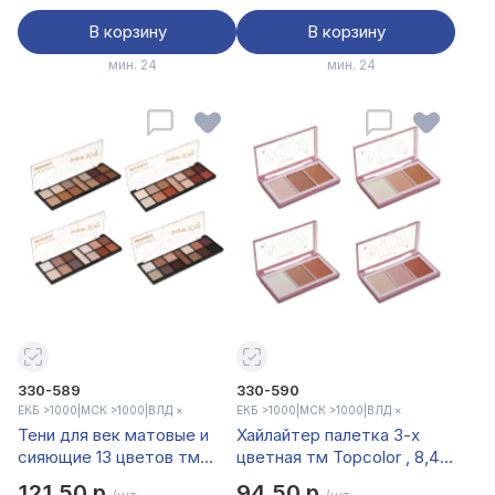
В корзину
В корзину
мин. 24
мин. 24
330-589
330-590
ЕКБ >1000
|
МСК >1000
|
ВЛД ×
ЕКБ >1000
|
МСК >1000
|
ВЛД ×
Тени для век матовые и
Хайлайтер палетка 3-х
сияющие 13 цветов тм
цветная тм Topcolor , 8,4
Topcolor, 15,6 гр, TC3066
гр, TC4002
121,50 р
94,50 р