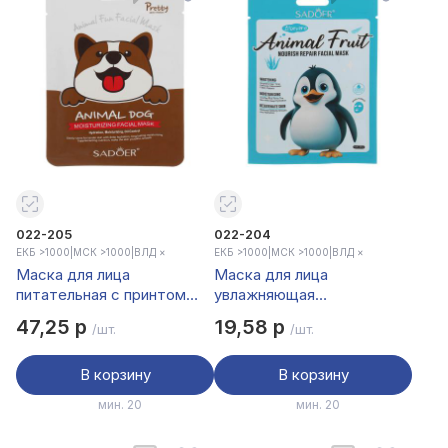
022-205
022-204
ЕКБ >1000
|
МСК >1000
|
ВЛД ×
ЕКБ >1000
|
МСК >1000
|
ВЛД ×
Маска для лица
Маска для лица
питательная с принтом
увлажняющая
забавный пёсик тм Sadoer,
омолаживающая с алое
47,25 р
19,58 р
/шт.
/шт.
25гр
вера тм Sadoer, 25гр
В корзину
В корзину
мин. 20
мин. 20