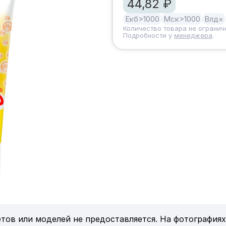
44,82 ₽
Екб
>1000
Мск
>1000
Влд
×
Количество товара не огранич
Подробности у
менеджера
.
тов или моделей не предоставляется. На фотографиях