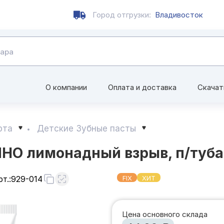
Город отгрузки:
Владивосток
О компании
Оплата и доставка
Скачат
рта
Детские Зубные пасты
НО лимонадный взрыв, п/туба,
т.:
929-014
FIX
ХИТ
Цена основного склада