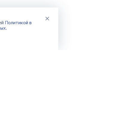
Политикой в
шей
ных
.
Каталог
Акции
Новинки
Распродажа
Хиты
Спецпредло
Бренды
Фикс