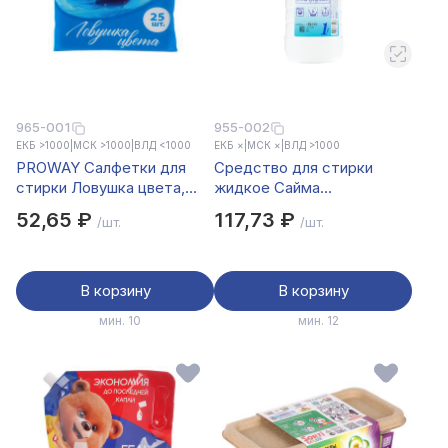
965-001
955-002
ЕКБ >1000
|
МСК >1000
|
ВЛД <1000
ЕКБ ×
|
МСК ×
|
ВЛД >1000
PROWAY Салфетки для
Средство для стирки
стирки Ловушка цвета,
жидкое Сайма
25шт
универсальное, 1л
52,65 ₽
117,73 ₽
/шт.
/шт.
В корзину
В корзину
мин. 10
мин. 12