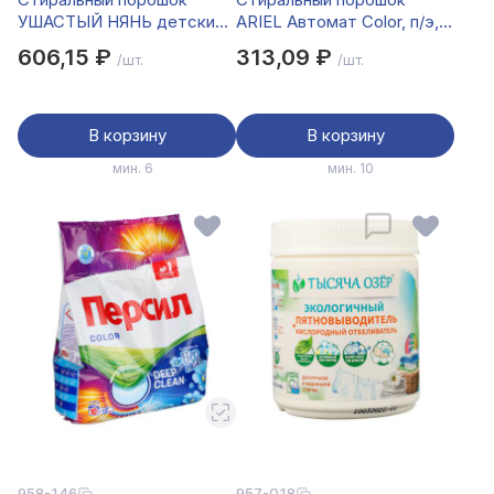
УШАСТЫЙ НЯНЬ детский,
ARIEL Автомат Color, п/э,
п/э, 2,4кг
1,5кг/1,3кг
606,15 ₽
313,09 ₽
/шт.
/шт.
В корзину
В корзину
мин. 6
мин. 10
958-146
957-018