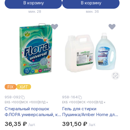
В корзину
В корзину
мин. 28
мин. 36
FIX
ХИТ
958-092
958-164
ЕКБ >1000
|
МСК >1000
|
ВЛД ×
ЕКБ >1000
|
МСК >1000
|
ВЛД ×
Стиральный порошок
Гель для стирки
ФЛОРА универсальный, к/
Пушинка/Amber Home для
к, 350г
всех видов тканей, п/б, 3л
36,35 ₽
391,50 ₽
/шт.
/шт.