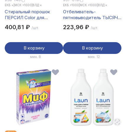
ЕКБ ×
|
МСК >1000
|
ВЛД ×
ЕКБ >1000
|
МСК >1000
|
ВЛД ×
Стиральный порошок
Отбеливатель-
ПЕРСИЛ Color для
пятновыводитель ТЫСЯЧА
цветного белья,п/э, 1,5 кг
ОЗЁР, п/б, 500 г
400,81 ₽
223,96 ₽
/шт.
/шт.
В корзину
В корзину
мин. 8
мин. 12