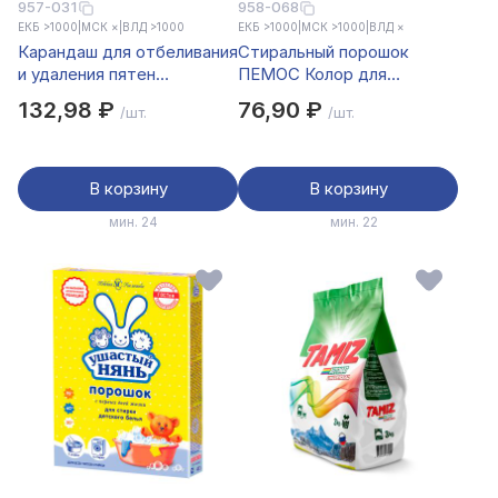
957-031
958-068
ЕКБ >1000
|
МСК ×
|
ВЛД >1000
ЕКБ >1000
|
МСК >1000
|
ВЛД ×
Карандаш для отбеливания
Стиральный порошок
и удаления пятен
ПЕМОС Колор для
BRANDFREE энзимный, 1шт
цветного белья, к/у 350г
132,98 ₽
76,90 ₽
/шт.
/шт.
В корзину
В корзину
мин. 24
мин. 22