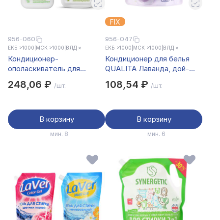
FIX
956-060
956-047
ЕКБ >1000
|
МСК >1000
|
ВЛД ×
ЕКБ >1000
|
МСК >1000
|
ВЛД ×
Кондиционер-
Кондиционер для белья
ополаскиватель для
QUALITA Лаванда, дой-
стирки GRASS CRISPI,2
пак, 1л
248,06 ₽
108,54 ₽
/шт.
/шт.
вида,концентрат,п/б,1л
В корзину
В корзину
мин. 8
мин. 6