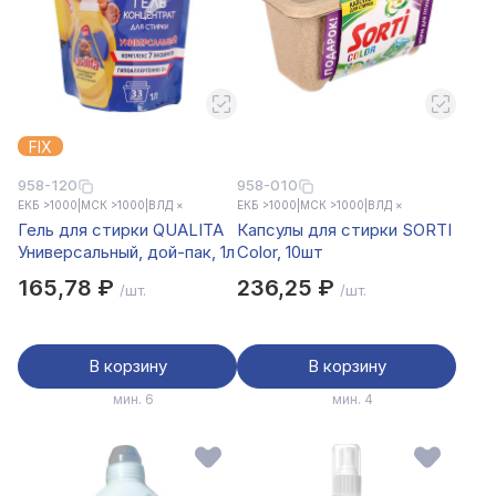
FIX
958-120
958-010
ЕКБ >1000
|
МСК >1000
|
ВЛД ×
ЕКБ >1000
|
МСК >1000
|
ВЛД ×
Гель для стирки QUALITA
Капсулы для стирки SORTI
Универсальный, дой-пак, 1л
Color, 10шт
165,78 ₽
236,25 ₽
/шт.
/шт.
В корзину
В корзину
мин. 6
мин. 4