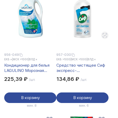
956-049
957-030
ЕКБ ×
|
МСК >1000
|
ВЛД ×
ЕКБ >1000
|
МСК >1000
|
ВЛД ×
Кондиционер для белья
Средство чистящее Сиф
LAGULINO Морозная
экспресс-
свежесть, п/б, 1500 мл
пятновыводитель 100%
225,39 ₽
134,86 ₽
/шт.
/шт.
эффект без стирки, 100мл
В корзину
В корзину
мин. 8
мин. 6