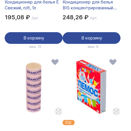
Кондиционер для белья Е
Кондиционер для белья
Свежий, п/б, 1л
BIS концентрированный
Французская лаванда, п/б,
195,08 ₽
248,26 ₽
/шт.
/шт.
900 мл
В корзину
В корзину
мин. 12
мин. 6
FIX