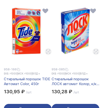
958-166
958-085
ЕКБ >1000
|
МСК >1000
|
ВЛД ×
ЕКБ >1000
|
МСК >1000
|
ВЛД ×
Стиральный порошок TIDE
Стиральный порошок
Автомат Color, 450г
ЛОСК автомат Колор, к/к,
450г
130,95 ₽
130,28 ₽
/шт.
/шт.