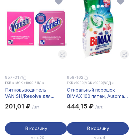
957-017
958-162
ЕКБ ×
|
МСК >1000
|
ВЛД ×
ЕКБ >1000
|
МСК >1000
|
ВЛД ×
Пятновыводитель
Стиральный порошок
VANISH/Resolve для
BIMAX 100 пятен, Automat,
тканей, порошкообразный,
п/э, 2,4кг
201,01 ₽
444,15 ₽
/шт.
/шт.
к/к, 500г
В корзину
В корзину
мин. 20
мин. 4