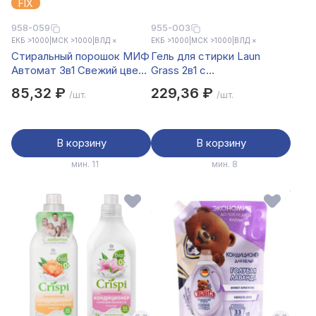
FIX
958-059
955-003
ЕКБ >1000
|
МСК >1000
|
ВЛД ×
ЕКБ >1000
|
МСК >1000
|
ВЛД ×
Стиральный порошок МИФ
Гель для стирки Laun
Автомат 3в1 Свежий цвет
Grass 2в1 с
к/у 400г
пятновыводителем/для
85,32 ₽
229,36 ₽
/шт.
/шт.
всех видов тканей,1л
В корзину
В корзину
мин. 11
мин. 8