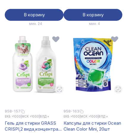
В корзину
В корзину
мин. 24
мин. 4
958-157
958-163
ЕКБ >1000
|
МСК >1000
|
ВЛД ×
ЕКБ >1000
|
МСК >1000
|
ВЛД ×
Гель для стирки GRASS
Капсулы для стирки Ocean
CRISPI,2 вида,концентрат,
Clean Color Mini, 20шт