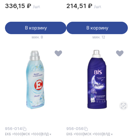
п/б,1л
336,15 ₽
214,51 ₽
/шт.
/шт.
В корзину
В корзину
мин. 8
мин. 12
956-014
956-056
ЕКБ >1000
|
МСК >1000
|
ВЛД ×
ЕКБ >1000
|
МСК >1000
|
ВЛД ×