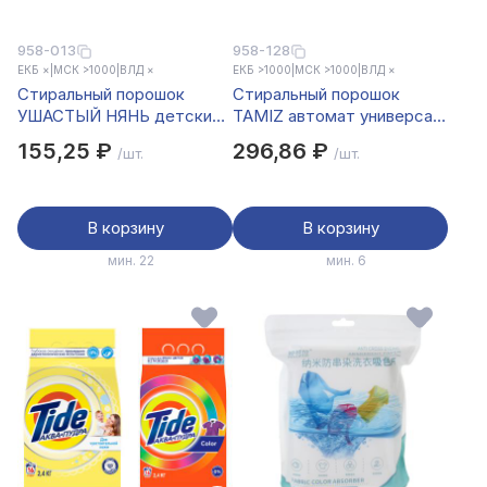
958-013
958-128
ЕКБ ×
|
МСК >1000
|
ВЛД ×
ЕКБ >1000
|
МСК >1000
|
ВЛД ×
Стиральный порошок
Стиральный порошок
УШАСТЫЙ НЯНЬ детский,
TAMIZ автомат универсал
к/к, 400г
п/э, 3 кг
155,25 ₽
296,86 ₽
/шт.
/шт.
В корзину
В корзину
мин. 22
мин. 6