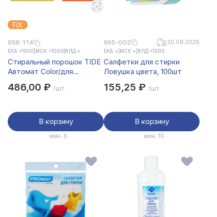
FIX
965-002
30.08.2026
958-114
ЕКБ >1000
|
МСК >1000
|
ВЛД ×
ЕКБ ×
|
МСК ×
|
ВЛД >1000
Стиральный порошок TIDE
Салфетки для стирки
Автомат Color/для
Ловушка цвета, 100шт
чувствительной кожи, п/э,
486,00 ₽
155,25 ₽
/шт.
/шт.
2,4кг
В корзину
В корзину
мин. 6
мин. 10