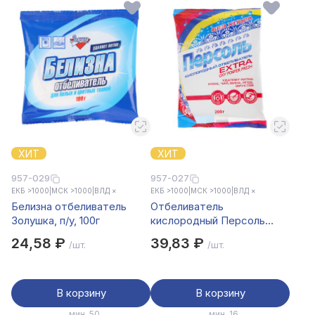
ХИТ
ХИТ
957-029
957-027
ЕКБ >1000
|
МСК >1000
|
ВЛД ×
ЕКБ >1000
|
МСК >1000
|
ВЛД ×
Белизна отбеливатель
Отбеливатель
Золушка, п/у, 100г
кислородный Персоль
extra, п/у 200г
24,58 ₽
39,83 ₽
/шт.
/шт.
В корзину
В корзину
мин. 50
мин. 16