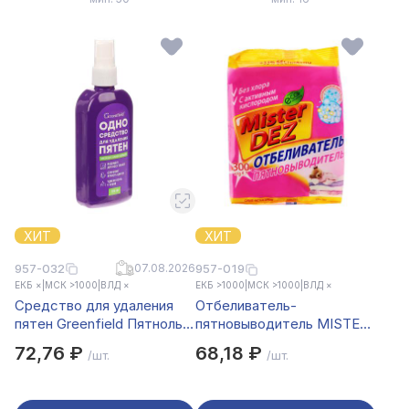
ХИТ
ХИТ
957-032
07.08.2026
957-019
ЕКБ ×
|
МСК >1000
|
ВЛД ×
ЕКБ >1000
|
МСК >1000
|
ВЛД ×
Средство для удаления
Отбеливатель-
пятен Greenfield Пятноль,
пятновыводитель MISTER
125мл
DEZ с активным
72,76 ₽
68,18 ₽
/шт.
/шт.
кислородом, пакет, 300г