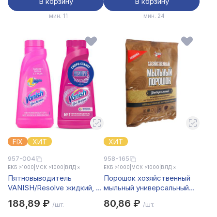
В корзину
В корзину
мин. 11
мин. 24
FIX
ХИТ
ХИТ
957-004
958-165
ЕКБ >1000
|
МСК >1000
|
ВЛД ×
ЕКБ >1000
|
МСК >1000
|
ВЛД ×
Пятновыводитель
Порошок хозяйственный
VANISH/Resolve жидкий, п/
мыльный универсальный
б, 415мл
Золушка, 250г
188,89 ₽
80,86 ₽
/шт.
/шт.