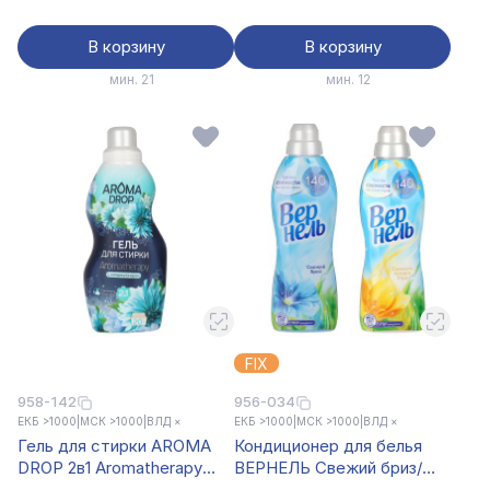
В корзину
В корзину
мин. 21
мин. 12
FIX
958-142
956-034
ЕКБ >1000
|
МСК >1000
|
ВЛД ×
ЕКБ >1000
|
МСК >1000
|
ВЛД ×
Гель для стирки AROMA
Кондиционер для белья
DROP 2в1 Aromatherapy
ВЕРНЕЛЬ Свежий бриз/
Свежесть лотоса, п/б,
свежесть летнего утра, п/