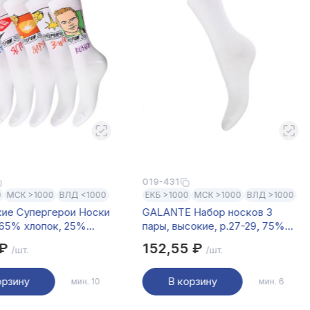
019-431
019-135
ЛД <1000
ЕКБ >1000
МСК >1000
ВЛД >1000
ЕКБ >100
ои Носки
GALANTE Набор носков 3
GALANTE
 25%
пары, высокие, р.27-29, 75%
р.23-25,
декс,
хл, 20% полиамид, 5%
полиэст
152,55 ₽
67,50
/шт.
спандекс, цв.белый, #46
разноцв
В корзину
В к
мин. 10
мин. 6