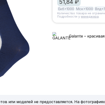
51,84 ₽
Екб
>1000
Мск
>1000
Влд
<
Количество товара не огранич
Подробности у
менеджера
.
Galante – красивая
тов или моделей не предоставляется. На фотографиях