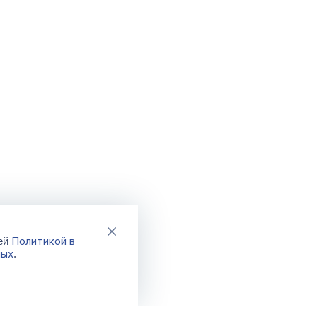
Политикой в
шей
ных
.