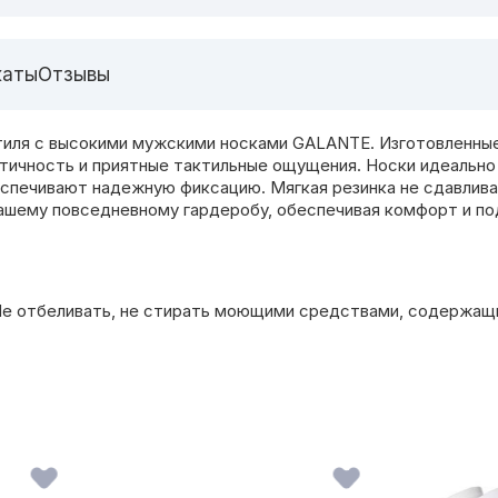
каты
Отзывы
тиля с высокими мужскими носками GALANTE. Изготовленны
стичность и приятные тактильные ощущения. Носки идеальн
еспечивают надежную фиксацию. Мягкая резинка не сдавливае
 вашему повседневному гардеробу, обеспечивая комфорт и 
. Не отбеливать, не стирать моющими средствами, содержа