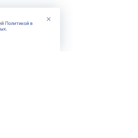
Политикой в
шей
ных
.
Каталог
Акции
Новинки
Распродажа
Хиты
Спецпредло
Бренды
Фикс