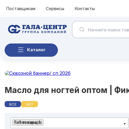
Поставщикам
Сервисы
Контакты
Каталог
Масло для ногтей оптом |
Фи
ВСЕ
ХИТ
×
Тип товара
Тип товара: 1