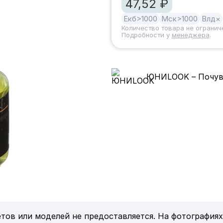
47,52 ₽
Екб
>1000
Мск
>1000
Влд
×
Количество товара не огранич
Подробности у
менеджера
.
ЮНИLOOK – Почувс
тов или моделей не предоставляется. На фотографиях