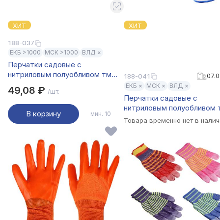
ХИТ
ХИТ
188-037
ЕКБ >1000
МСК >1000
ВЛД ×
Перчатки садовые с
нитриловым полуобливом тм
188-041
07.0
INBLOOM, полиэстер, 9 размер,
ЕКБ ×
МСК ×
ВЛД ×
49,08 ₽
/шт.
23см, 31г, цветные
Перчатки садовые с
нитриловым полуобливом 
В корзину
мин. 10
INBLOOM, полиэстер, раз
Товара временно нет в нали
10, 23.5 см, 30 г