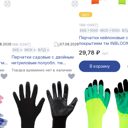
ХИТ
188-069
ЕКБ >1000
МСК >1000
ВЛ
Перчатки нейлоновые 
покрытием тм INBLOOM
8.2026
188-039
07.08.2026
размер, 20см, 18г
ЕКБ ×
МСК ×
ВЛД ×
29,78 ₽
/шт.
Перчатки садовые с двойным
тм
нитриловым полуобл. тм
В корзину
мер
INBLOOM, полиэстер, р. 10,
чии
Товара временно нет в наличии
23.5см, 45г, 2 цвета