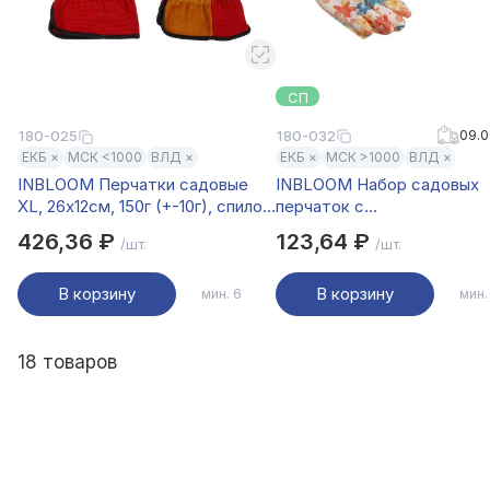
СП
180-032
09.0
180-025
ЕКБ ×
МСК <1000
ВЛД ×
ЕКБ ×
МСК >1000
ВЛД ×
INBLOOM Перчатки садовые
INBLOOM Набор садовых
XL, 26х12см, 150г (+-10г), спилок,
перчаток с
полиэстер
нитрил.полуобливом,
426,36 ₽
123,64 ₽
/шт.
/шт.
полиэстер, 3 пары, р.9, 23
31г, разноцветные
В корзину
В корзину
мин. 6
мин.
18 товаров