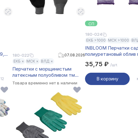
СП
180-024
ЕКБ >1000
МСК >1000
ВЛ
INBLOOM Перчатки са
9,
полиуретановый облив 
180-022
07.08.2026
р.7, 19см, полиэстер, 17
ЕКБ ×
МСК ×
ВЛД ×
35,75 ₽
/шт.
Перчатки с морщинистым
латексным полуобливом тм
В корзину
 12
INBLOOM, полиэстер, р.10,
Товара временно нет в наличии
25см, 55г