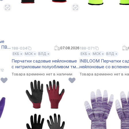
ые
, ПВХ
188-034
07.08.2026
188-071
 22г,
ЕКБ ×
МСК ×
ВЛД ×
ЕКБ ×
МСК ×
ВЛД ×
Перчатки садовые нейлоновые
INBLOOM Перчатки са
с нитриловым полуобливом тм
нейлоновые со вспене
 12
INBLOOM, 10 размер, 23.5см,
латексным обливом, 9 
Товара временно нет в наличии
Товара временно нет в н
30г
23см, 50г