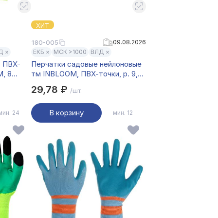
ХИТ
180-005
09.08.2026
Д ×
ЕКБ ×
МСК >1000
ВЛД ×
с ПВХ-
Перчатки садовые нейлоновые
, 8
тм INBLOOM, ПВХ-точки, р. 9,
23 см, 23 г
29,78 ₽
/шт.
В корзину
мин. 24
мин. 12