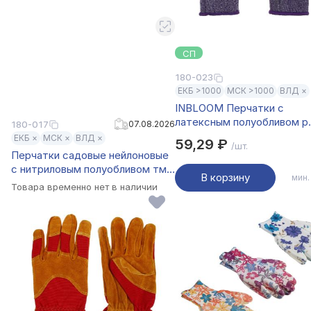
СП
180-023
ЕКБ >1000
МСК >1000
ВЛД ×
INBLOOM Перчатки с
латексным полуобливом р.
180-017
07.08.2026
24см, спандекс, 55г
ЕКБ ×
МСК ×
ВЛД ×
59,29 ₽
/шт.
Перчатки садовые нейлоновые
с нитриловым полуобливом тм
В корзину
мин.
INBLOOM, р.10, 24.5см, 34 г
Товара временно нет в наличии