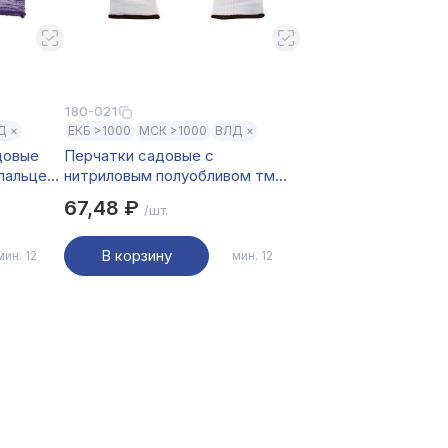
180-021
Д ×
ЕКБ >1000
МСК >1000
ВЛД ×
довые
Перчатки садовые с
пальцев
нитриловым полуобливом тм
г
INBLOOM, полиэстер, р.9, 25см,
67,48 ₽
/шт.
45 г
В корзину
мин. 12
мин. 12