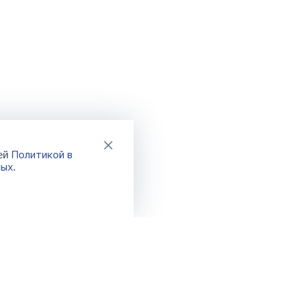
Политикой в
шей
ных
.