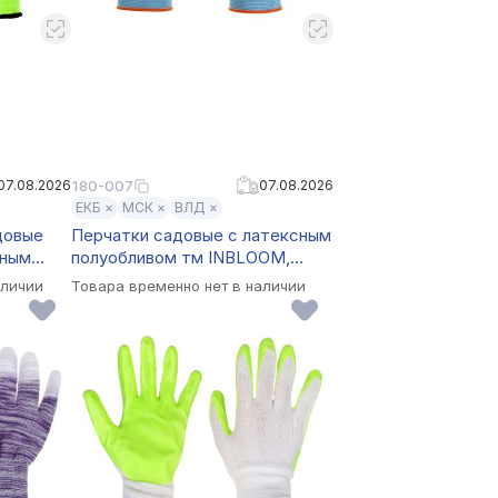
07.08.2026
180-007
07.08.2026
ЕКБ ×
МСК ×
ВЛД ×
довые
Перчатки садовые с латексным
нным
полуобливом тм INBLOOM,
размер,
полиэстер, р.9, 24 см, 45 г
аличии
Товара временно нет в наличии