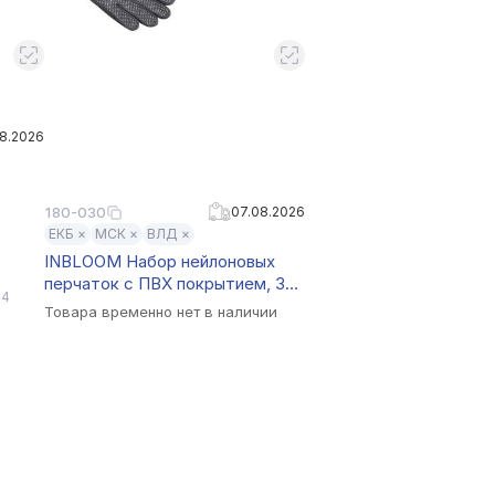
8.2026
180-030
07.08.2026
ЕКБ ×
МСК ×
ВЛД ×
см,
INBLOOM Набор нейлоновых
перчаток с ПВХ покрытием, 3
 4
пары, р.8, 20см, 18г, в
Товара временно нет в наличии
ассортименте