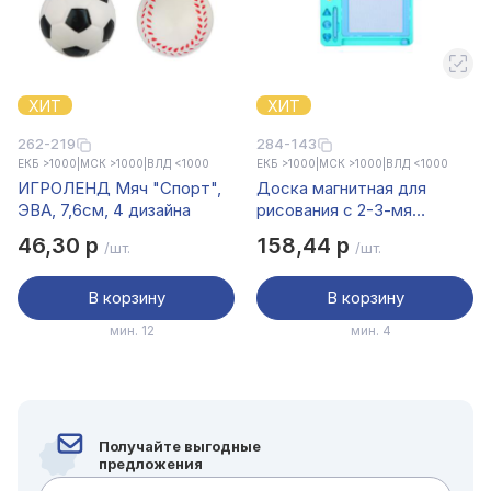
ХИТ
ХИТ
262-219
284-143
ЕКБ >1000
|
МСК >1000
|
ВЛД <1000
ЕКБ >1000
|
МСК >1000
|
ВЛД <1000
ИГРОЛЕНД Мяч "Спорт",
Доска магнитная для
ЭВА, 7,6см, 4 дизайна
рисования с 2-3-мя
штампами, пластик
46,30 р
158,44 р
/шт.
/шт.
В корзину
В корзину
мин. 12
мин. 4
Получайте выгодные
предложения