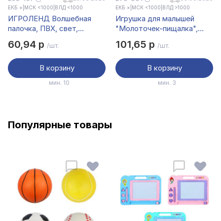
ЕКБ ×
|
МСК <1000
|
ВЛД <1000
ЕКБ ×
|
МСК <1000
|
ВЛД >1000
ИГРОЛЕНД Волшебная
Игрушка для малышей
палочка, ПВХ, свет,
"Молоточек-пищалка",
3xLR44, 36см, 4 цвета
ИГРОЛЕНД, 26,5см, PS,
60,94 р
101,65 р
/шт.
/шт.
PP, PVC
В корзину
В корзину
мин. 10
мин. 3
Популярные товары